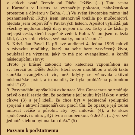
v církvi: svaté Terezie od Dítěte Ježíše. (…) Tato sestra
z Karmelu v Lisieux se vyznačuje pokorou, náboženskou
prostotou a důvěrou v Boha. (…) Ve svém životopise mimo jiné
poznamenává: ,Když jsem intenzivně toužila po mučednictví,
hledala jsem odpověď v Pavlových listech. Apoštol vykládá, jak
všechny nejdokonalejší dary nejsou nic bez lásky a že láska je
nejlepší cesta, která bezpečně vede k Bohu. V tom jsem nalezla
klid, (…) v srdci církve, své matky, budu láskou.‘“
8. Když Jan Pavel II. při své audienci 4. ledna 1995 mluvil
o závazku modlitby, který na sebe bere zasvěcený život,
poukázal na význam, jaký to má pro evangelizaci, a končil
následujícími slovy:
„Proto je krásné zakončit tuto katechezi vzpomínkou na
sv. Terezii od Dítěte Ježíše, která svou modlitbou a obětí takto
sloužila evangelizaci víc, než kdyby se věnovala aktivní
misionářské práci, a to natolik, že byla prohlášena patronkou
misií.“
(2)
9. Posynodální apoštolská exhortace Vita Consecrata se zmiňuje
právě o naší sestře tím, že podtrhuje její touhu být láskou v srdci
církve
(3)
a její ideál, že chce být v jedinečné spolupráci
spojená s aktivní misionářskou prací; tím, že opakuje její touhu
milovat Ježíše a působit, aby byl milován
(4)
, a to skrze
společenství s ním: „Být tvou snoubenkou, ó Ježíši, (…) ve své
jednotě s tebou být matkou duší.“
(5)
Pozvání k podstatnému