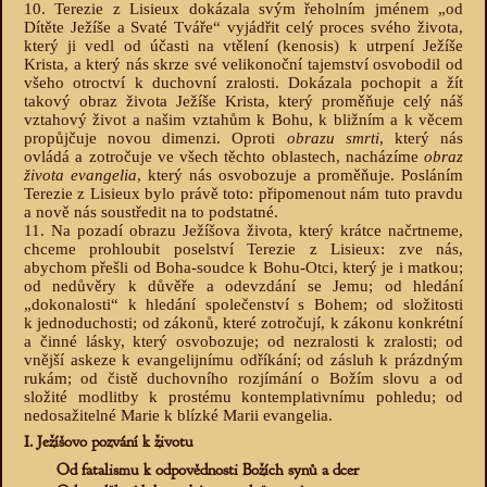
10. Terezie z Lisieux dokázala svým řeholním jménem „od
Dítěte Ježíše a Svaté Tváře“ vyjádřit celý proces svého života,
který ji vedl od účasti na vtělení (kenosis) k utrpení Ježíše
Krista, a který nás skrze své velikonoční tajemství osvobodil od
všeho otroctví k duchovní zralosti. Dokázala pochopit a žít
takový obraz života Ježíše Krista, který proměňuje celý náš
vztahový život a našim vztahům k Bohu, k bližním a k věcem
propůjčuje novou dimenzi. Oproti
obrazu smrti
, který nás
ovládá a zotročuje ve všech těchto oblastech, nacházíme
obraz
života evangelia
, který nás osvobozuje a proměňuje. Posláním
Terezie z Lisieux bylo právě toto: připomenout nám tuto pravdu
a nově nás soustředit na to podstatné.
11. Na pozadí obrazu Ježíšova života, který krátce načrtneme,
chceme prohloubit poselství Terezie z Lisieux: zve nás,
abychom přešli od Boha-soudce k Bohu-Otci, který je i matkou;
od nedůvěry k důvěře a odevzdání se Jemu; od hledání
„dokonalosti“ k hledání společenství s Bohem; od složitosti
k jednoduchosti; od zákonů, které zotročují, k zákonu konkrétní
a činné lásky, který osvobozuje; od nezralosti k zralosti; od
vnější askeze k evangelijnímu odříkání; od zásluh k prázdným
rukám; od čistě duchovního rozjímání o Božím slovu a od
složité modlitby k prostému kontemplativnímu pohledu; od
nedosažitelné Marie k blízké Marii evangelia.
I. Ježíšovo pozvání k životu
Od fatalismu k odpovědnosti Božích synů a dcer