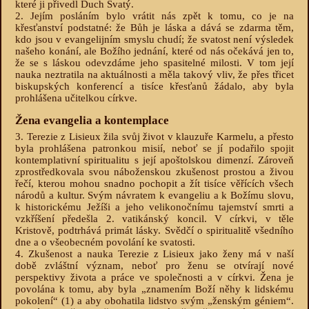
které ji přivedl Duch Svatý.
2. Jejím posláním bylo vrátit nás zpět k tomu, co je na
křesťanství podstatné: že Bůh je láska a dává se zdarma těm,
kdo jsou v evangelijním smyslu chudí; že svatost není výsledek
našeho konání, ale Božího jednání, které od nás očekává jen to,
že se s láskou odevzdáme jeho spasitelné milosti. V tom její
nauka neztratila na aktuálnosti a měla takový vliv, že přes třicet
biskupských konferencí a tisíce křesťanů žádalo, aby byla
prohlášena učitelkou církve.
Žena evangelia a kontemplace
3. Terezie z Lisieux žila svůj život v klauzuře Karmelu, a přesto
byla prohlášena patronkou misií, neboť se jí podařilo spojit
kontemplativní spiritualitu s její apoštolskou dimenzí. Zároveň
zprostředkovala svou náboženskou zkušenost prostou a živou
řečí, kterou mohou snadno pochopit a žít tisíce věřících všech
národů a kultur. Svým návratem k evangeliu a k Božímu slovu,
k historickému Ježíši a jeho velikonočnímu tajemství smrti a
vzkříšení předešla 2. vatikánský koncil. V církvi, v těle
Kristově, podtrhává primát lásky. Svědčí o spiritualitě všedního
dne a o všeobecném povolání ke svatosti.
4. Zkušenost a nauka Terezie z Lisieux jako ženy má v naší
době zvláštní význam, neboť pro ženu se otvírají nové
perspektivy života a práce ve společnosti a v církvi. Žena je
povolána k tomu, aby byla „znamením Boží něhy k lidskému
pokolení“
(1)
a aby obohatila lidstvo svým „ženským géniem“.