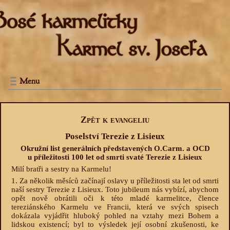
Menu
Zpět k evangeliu
Poselství Terezie z Lisieux
Okružní list generálních představených O.Carm. a OCD
u příležitosti 100 let od smrti svaté Terezie z Lisieux
Milí bratři a sestry na Karmelu!
1. Za několik měsíců začínají oslavy u příležitosti sta let od smrti
naší sestry Terezie z Lisieux. Toto jubileum nás vybízí, abychom
opět nově obrátili oči k této mladé karmelitce, člence
tereziánského Karmelu ve Francii, která ve svých spisech
dokázala vyjádřit hluboký pohled na vztahy mezi Bohem a
lidskou existencí; byl to výsledek její osobní zkušenosti, ke