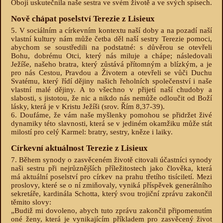
Obojí uskutečnila naše sestra ve svém životě a ve svých spisech.
Nově chápat poselství Terezie z Lisieux
5. V sociálním a církevním kontextu naší doby a na pozadí naší
vlastní kultury nám může četba děl naší sestry Terezie pomoci,
abychom se soustředili na podstatné: s důvěrou se otevřeli
Bohu, dobrému Otci, který nás miluje a chápe; následovali
Ježíše, našeho bratra, který zůstává přítomným a blízkým, a je
pro nás Cestou, Pravdou a Životem a otevřeli se vůči Duchu
Svatému, který řídí dějiny našich řeholních společenství i naše
vlastní malé dějiny. A to všechno v přijetí naší chudoby a
slabosti, s jistotou, že nic a nikdo nás nemůže odloučit od Boží
lásky, která je v Kristu Ježíši (srov. Řím 8,37-39).
6. Doufáme, že vám naše myšlenky pomohou se přidržet živé
dynamiky této slavnosti, která se v jediném okamžiku může stát
milostí pro celý Karmel: bratry, sestry, kněze i laiky.
Církevní aktuálnost Terezie z Lisieux
7. Během synody o zasvěceném životě citovali účastníci synody
naši sestru při nejrůznějších příležitostech jako člověka, která
má aktuální poselství pro církev na prahu třetího tisíciletí. Mezi
proslovy, které se o ní zmiňovaly, vyniká příspěvek generálního
sekretáře, kardinála Schotta, který svou trojiční zprávu zakončil
těmito slovy:
„Budiž mi dovoleno, abych tuto zprávu zakončil připomenutím
oné ženy, která je vynikajícím příkladem pro zasvěcený život