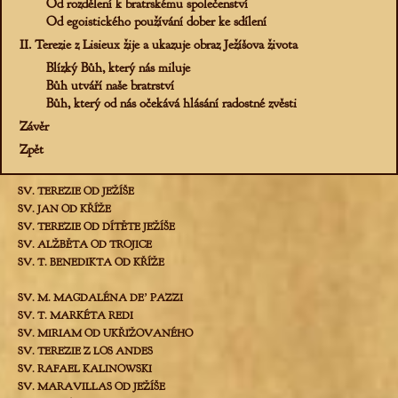
Od rozdělení k bratrskému společenství
Od egoistického používání dober ke sdílení
II. Terezie z Lisieux žije a ukazuje obraz Ježíšova života
Blízký Bůh, který nás miluje
Bůh utváří naše bratrství
Bůh, který od nás očekává hlásání radostné zvěsti
Závěr
Zpět
SV. TEREZIE OD JEŽÍŠE
SV. JAN OD KŘÍŽE
SV. TEREZIE OD DÍTĚTE JEŽÍŠE
SV. ALŽBĚTA OD TROJICE
SV. T. BENEDIKTA OD KŘÍŽE
SV. M. MAGDALÉNA DEʼ PAZZI
SV. T. MARKÉTA REDI
SV. MIRIAM OD UKŘIŽOVANÉHO
SV. TEREZIE Z LOS ANDES
SV. RAFAEL KALINOWSKI
SV. MARAVILLAS OD JEŽÍŠE