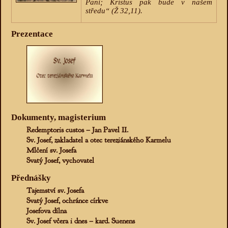
Paní; Kristus pak bude v našem
středu“ (Ž 32,11).
Prezentace
Dokumenty, magisterium
Redemptoris custos – Jan Pavel II.
Sv. Josef, zakladatel a otec tereziánského Karmelu
Mlčení sv. Josefa
Svatý Josef, vychovatel
Přednášky
Tajemství sv. Josefa
Svatý Josef, ochránce církve
Josefova dílna
Sv. Josef včera i dnes – kard. Suenens