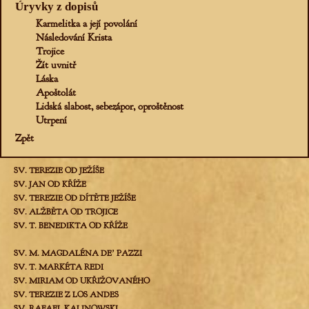
Úryvky z dopisů
Karmelitka a její povolání
Následování Krista
Trojice
Žít uvnitř
Láska
Apoštolát
Lidská slabost, sebezápor, oproštěnost
Utrpení
Zpět
SV. TEREZIE OD JEŽÍŠE
SV. JAN OD KŘÍŽE
SV. TEREZIE OD DÍTĚTE JEŽÍŠE
SV. ALŽBĚTA OD TROJICE
SV. T. BENEDIKTA OD KŘÍŽE
SV. M. MAGDALÉNA DEʼ PAZZI
SV. T. MARKÉTA REDI
SV. MIRIAM OD UKŘIŽOVANÉHO
SV. TEREZIE Z LOS ANDES
SV. RAFAEL KALINOWSKI