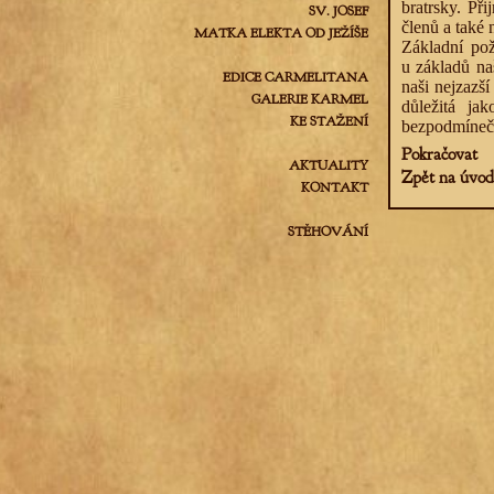
bratrsky. Při
SV. JOSEF
členů a také
MATKA ELEKTA OD JEŽÍŠE
Základní pož
u základů na
EDICE CARMELITANA
naši nejzazší
GALERIE KARMEL
důležitá ja
KE STAŽENÍ
bezpodmínečn
Pokračovat
AKTUALITY
Zpět na úvod
KONTAKT
STĚHOVÁNÍ