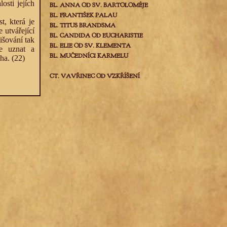
osti jejích
BL. ANNA OD SV. BARTOLOMĚJE
BL. FRANTIŠEK PALAU
t, která je
BL. TITUS BRANDSMA
 utvářející
BL. CANDIDA OD EUCHARISTIE
išování tak
BL. ELIE OD SV. KLEMENTA
de uznat a
BL. MUČEDNÍCI KARMELU
cha.
(22)
CT. VAVŘINEC OD VZKŘÍŠENÍ