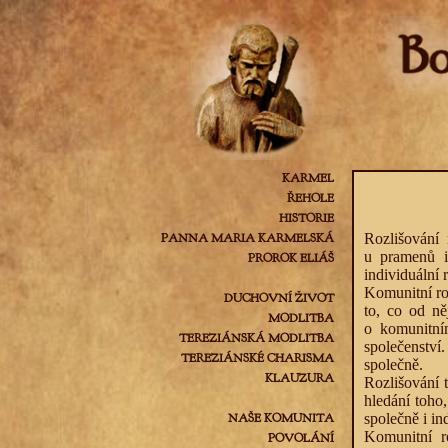
KARMEL
ŘEHOLE
HISTORIE
PANNA MARIA KARMELSKÁ
Rozlišování
u pramenů i
PROROK ELIÁŠ
individuální 
Komunitní ro
DUCHOVNÍ ŽIVOT
to, co od n
MODLITBA
o komunitním
TEREZIÁNSKÁ MODLITBA
společenství
TEREZIÁNSKÉ CHARISMA
společně.
KLAUZURA
Rozlišování 
hledání toho,
NAŠE KOMUNITA
společně i in
Komunitní r
POVOLÁNÍ