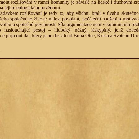
jmout rozlišování v rámci komunity je závislé na lidské i duchovní zral
 na jejím teologickém povědomí.
adavkem rozlišování je tedy to, aby všichni brali v úvahu skutečnos
šeho společného života: milost povolání, počáteční nadšení a motivace
 volbu a společné povinnosti. Síla argumentace není v komunitním rozl
ko naslouchající postoj – hluboký, něžný, láskyplný, jenž dove
ě přijmout dar, který jsme dostali od Boha Otce, Krista a Svatého Du