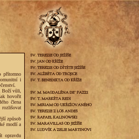
SV. TEREZIE OD JEŽÍŠE
SV. JAN OD KŘÍŽE
SV. TEREZIE OD DÍTĚTE JEŽÍŠE
o přítomno
SV. ALŽBĚTA OD TROJICE
omunitní i
SV. T. BENEDIKTA OD KŘÍŽE
ečenství.
 Boží vůli,
SV. M. MAGDALÉNA DEʼ PAZZI
ak hovořit
SV. T. MARKÉTA REDI
dého člena
SV. MIRIAM OD UKŘIŽOVANÉHO
rozlišovat
SV. TEREZIE Z LOS ANDES
SV. RAFAEL KALINOWSKI
ější způsob
SV. MARAVILLAS OD JEŽÍŠE
aké modlí a
SV. LUDVÍK A ZELIE MARTINOVI
ít opravdu