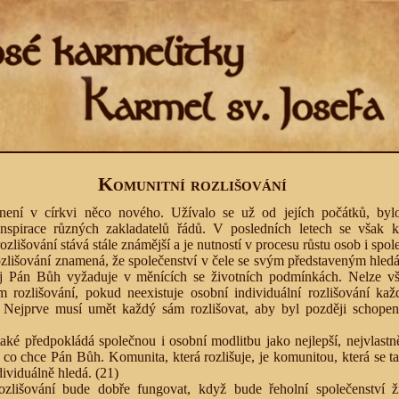
Komunitní rozlišování
 není v církvi něco nového. Užívalo se už od jejích počátků, byl
nspirace různých zakladatelů řádů. V posledních letech se však k
rozlišování stává stále známější a je nutností v procesu růstu osob i spol
zlišování znamená, že společenství v čele se svým představeným hledá
ěj Pán Bůh vyžaduje v měnících se životních podmínkách. Nelze vš
 rozlišování, pokud neexistuje osobní individuální rozlišování kaž
. Nejprve musí umět každý sám rozlišovat, aby byl později schopen 
také předpokládá společnou i osobní modlitbu jako nejlepší, nejvlastn
 co chce Pán Bůh. Komunita, která rozlišuje, je komunitou, která se t
dividuálně hledá.
(21)
ozlišování bude dobře fungovat, když bude řeholní společenství ž