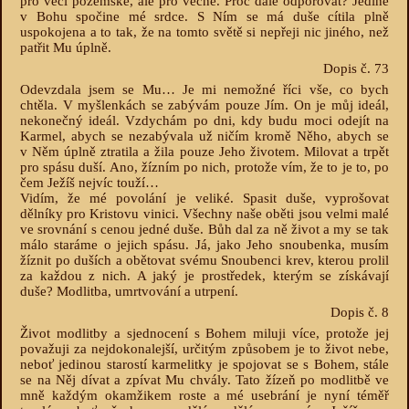
pro věci pozemské, ale pro věčné. Proč dále odporovat? Jedině
v Bohu spočine mé srdce. S Ním se má duše cítila plně
uspokojena a to tak, že na tomto světě si nepřeji nic jiného, než
patřit Mu úplně.
Dopis č. 73
Odevzdala jsem se Mu… Je mi nemožné říci vše, co bych
chtěla. V myšlenkách se zabývám pouze Jím. On je můj ideál,
nekonečný ideál. Vzdychám po dni, kdy budu moci odejít na
Karmel, abych se nezabývala už ničím kromě Něho, abych se
v Něm úplně ztratila a žila pouze Jeho životem. Milovat a trpět
pro spásu duší. Ano, žízním po nich, protože vím, že to je to, po
čem Ježíš nejvíc touží…
Vidím, že mé povolání je veliké. Spasit duše, vyprošovat
dělníky pro Kristovu vinici. Všechny naše oběti jsou velmi malé
ve srovnání s cenou jedné duše. Bůh dal za ně život a my se tak
málo staráme o jejich spásu. Já, jako Jeho snoubenka, musím
žíznit po duších a obětovat svému Snoubenci krev, kterou prolil
za každou z nich. A jaký je prostředek, kterým se získávají
duše? Modlitba, umrtvování a utrpení.
Dopis č. 8
Život modlitby a sjednocení s Bohem miluji více, protože jej
považuji za nejdokonalejší, určitým způsobem je to život nebe,
neboť jedinou starostí karmelitky je spojovat se s Bohem, stále
se na Něj dívat a zpívat Mu chvály. Tato žízeň po modlitbě ve
mně každým okamžikem roste a mé usebrání je nyní téměř