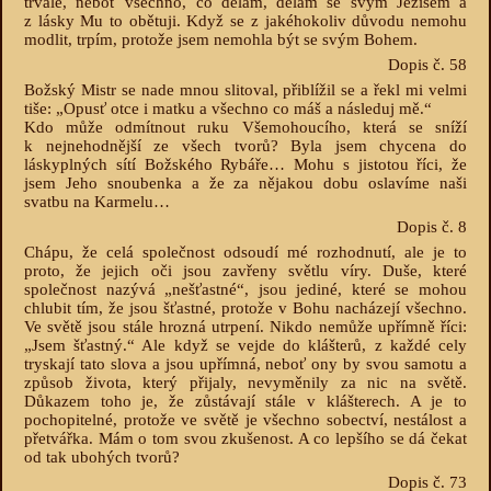
trvalé, neboť všechno, co dělám, dělám se svým Ježíšem a
z lásky Mu to obětuji. Když se z jakéhokoliv důvodu nemohu
modlit, trpím, protože jsem nemohla být se svým Bohem.
Dopis č. 58
Božský Mistr se nade mnou slitoval, přiblížil se a řekl mi velmi
tiše: „Opusť otce i matku a všechno co máš a následuj mě.“
Kdo může odmítnout ruku Všemohoucího, která se sníží
k nejnehodnější ze všech tvorů? Byla jsem chycena do
láskyplných sítí Božského Rybáře… Mohu s jistotou říci, že
jsem Jeho snoubenka a že za nějakou dobu oslavíme naši
svatbu na Karmelu…
Dopis č. 8
Chápu, že celá společnost odsoudí mé rozhodnutí, ale je to
proto, že jejich oči jsou zavřeny světlu víry. Duše, které
společnost nazývá „nešťastné“, jsou jediné, které se mohou
chlubit tím, že jsou šťastné, protože v Bohu nacházejí všechno.
Ve světě jsou stále hrozná utrpení. Nikdo nemůže upřímně říci:
„Jsem šťastný.“ Ale když se vejde do klášterů, z každé cely
tryskají tato slova a jsou upřímná, neboť ony by svou samotu a
způsob života, který přijaly, nevyměnily za nic na světě.
Důkazem toho je, že zůstávají stále v klášterech. A je to
pochopitelné, protože ve světě je všechno sobectví, nestálost a
přetvářka. Mám o tom svou zkušenost. A co lepšího se dá čekat
od tak ubohých tvorů?
Dopis č. 73