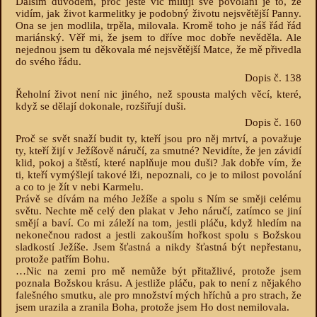
Dalším důvodem, proč ještě víc miluji své povolání je to, že
vidím, jak život karmelitky je podobný životu nejsvětější Panny.
Ona se jen modlila, trpěla, milovala. Kromě toho je náš řád řád
mariánský. Věř mi, že jsem to dříve moc dobře nevěděla. Ale
nejednou jsem tu děkovala mé nejsvětější Matce, že mě přivedla
do svého řádu.
Dopis č. 138
Řeholní život není nic jiného, než spousta malých věcí, které,
když se dělají dokonale, rozšiřují duši.
Dopis č. 160
Proč se svět snaží budit ty, kteří jsou pro něj mrtví, a považuje
ty, kteří žijí v Ježíšově náručí, za smutné? Nevidíte, že jen závidí
klid, pokoj a štěstí, které naplňuje mou duši? Jak dobře vím, že
ti, kteří vymýšlejí takové lži, nepoznali, co je to milost povolání
a co to je žít v nebi Karmelu.
Právě se dívám na mého Ježíše a spolu s Ním se směji celému
světu. Nechte mě celý den plakat v Jeho náručí, zatímco se jiní
smějí a baví. Co mi záleží na tom, jestli pláču, když hledím na
nekonečnou radost a jestli zakouším hořkost spolu s Božskou
sladkostí Ježíše. Jsem šťastná a nikdy šťastná být nepřestanu,
protože patřím Bohu.
…Nic na zemi pro mě nemůže být přitažlivé, protože jsem
poznala Božskou krásu. A jestliže pláču, pak to není z nějakého
falešného smutku, ale pro množství mých hříchů a pro strach, že
jsem urazila a zranila Boha, protože jsem Ho dost nemilovala.