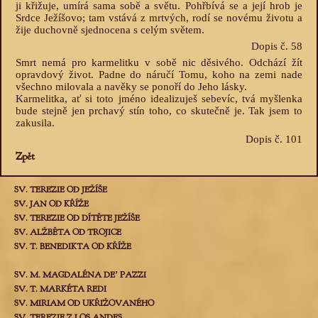
ji křižuje, umírá sama sobě a světu. Pohřbívá se a její hrob je
Srdce Ježíšovo; tam vstává z mrtvých, rodí se novému životu a
žije duchovně sjednocena s celým světem.
Dopis č. 58
Smrt nemá pro karmelitku v sobě nic děsivého. Odchází žít
opravdový život. Padne do náručí Tomu, koho na zemi nade
všechno milovala a navěky se ponoří do Jeho lásky.
Karmelitka, ať si toto jméno idealizuješ sebevíc, tvá myšlenka
bude stejně jen prchavý stín toho, co skutečně je. Tak jsem to
zakusila.
Dopis č. 101
Zpět
SV. TEREZIE OD JEŽÍŠE
SV. JAN OD KŘÍŽE
SV. TEREZIE OD DÍTĚTE JEŽÍŠE
SV. ALŽBĚTA OD TROJICE
SV. T. BENEDIKTA OD KŘÍŽE
SV. M. MAGDALÉNA DEʼ PAZZI
SV. T. MARKÉTA REDI
SV. MIRIAM OD UKŘIŽOVANÉHO
SV. TEREZIE Z LOS ANDES