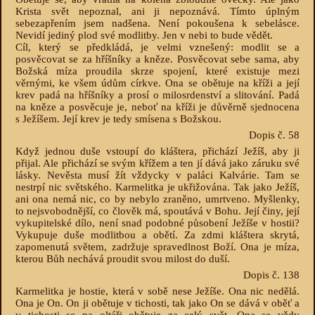
Krista svět nepoznal, ani ji nepoznává. Tímto úplným
sebezapřením jsem nadšena. Není pokoušena k sebelásce.
Nevidí jediný plod své modlitby. Jen v nebi to bude vědět.
Cíl, který se předkládá, je velmi vznešený: modlit se a
posvěcovat se za hříšníky a kněze. Posvěcovat sebe sama, aby
Božská míza proudila skrze spojení, které existuje mezi
věrnými, ke všem údům církve. Ona se obětuje na kříži a její
krev padá na hříšníky a prosí o milosrdenství a slitování. Padá
na kněze a posvěcuje je, neboť na kříži je důvěrně sjednocena
s Ježíšem. Její krev je tedy smísena s Božskou.
Dopis č. 58
Když jednou duše vstoupí do kláštera, přichází Ježíš, aby ji
přijal. Ale přichází se svým křížem a ten jí dává jako záruku své
lásky. Nevěsta musí žít vždycky v paláci Kalvárie. Tam se
nestrpí nic světského. Karmelitka je ukřižována. Tak jako Ježíš,
ani ona nemá nic, co by nebylo zraněno, umrtveno. Myšlenky,
to nejsvobodnější, co člověk má, spoutává v Bohu. Její činy, její
vykupitelské dílo, není snad podobné působení Ježíše v hostii?
Vykupuje duše modlitbou a obětí. Za zdmi kláštera skrytá,
zapomenutá světem, zadržuje spravedlnost Boží. Ona je míza,
kterou Bůh nechává proudit svou milost do duší.
Dopis č. 138
Karmelitka je hostie, která v sobě nese Ježíše. Ona nic nedělá.
Ona je On. On ji obětuje v tichosti, tak jako On se dává v oběť a