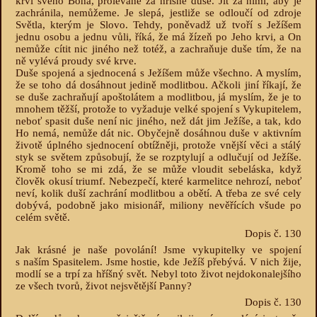
krvi svého Boha, prolévané za hříšné duše. Jít za nimi, aby je
zachránila, nemůžeme. Je slepá, jestliže se odloučí od zdroje
Světla, kterým je Slovo. Tehdy, poněvadž už tvoří s Ježíšem
jednu osobu a jednu vůli, říká, že má žízeň po Jeho krvi, a On
nemůže cítit nic jiného než totéž, a zachraňuje duše tím, že na
ně vylévá proudy své krve.
Duše spojená a sjednocená s Ježíšem může všechno. A myslím,
že se toho dá dosáhnout jedině modlitbou. Ačkoli jiní říkají, že
se duše zachraňují apoštolátem a modlitbou, já myslím, že je to
mnohem těžší, protože to vyžaduje velké spojení s Vykupitelem,
neboť spasit duše není nic jiného, než dát jim Ježíše, a tak, kdo
Ho nemá, nemůže dát nic. Obyčejně dosáhnou duše v aktivním
životě úplného sjednocení obtížněji, protože vnější věci a stálý
styk se světem způsobují, že se rozptylují a odlučují od Ježíše.
Kromě toho se mi zdá, že se může vloudit sebeláska, když
člověk okusí triumf. Nebezpečí, které karmelitce nehrozí, neboť
neví, kolik duší zachrání modlitbou a obětí. A třeba ze své cely
dobývá, podobně jako misionář, miliony nevěřících všude po
celém světě.
Dopis č. 130
Jak krásné je naše povolání! Jsme vykupitelky ve spojení
s naším Spasitelem. Jsme hostie, kde Ježíš přebývá. V nich žije,
modlí se a trpí za hříšný svět. Nebyl toto život nejdokonalejšího
ze všech tvorů, život nejsvětější Panny?
Dopis č. 130