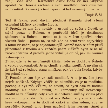
zabíjí Boha. Ano… Karmelitka oslaví Boha víc než jakýkoli
apoštol. Sv. Terezie zachránila svou modlitbou více duší než
sv. František Xaverský a tento apoštolát byl neznámý i jí samé.
Dopis č. 81
Teď ti řeknu, proč dávám přednost Karmelu před všemi
ostatními kláštery aktivního života:
1) Protože se tam žije navždy v ústraní od světa a člověk se
stýká pouze s Bohem. A poněvadž ideál je dosáhnout
sjednocení s Bohem – neboť to je to, v čem spočívá nebe:
vlastnit Boha – potom to, co nás zde na zemi vede nejrychleji
k tomu vlastnění, to je nejdokonalejší. Kromě toho se cítím příliš
připoutaná k tvorům a v každém jiném klášteře bych se na ně
znovu přilepila. A protože jedno vylučuje druhé, pak mi Karmel
vyhovuje víc.
2) Protože je to nejpřísnější klášter, kde se dodržuje Řehole
s velkou dokonalostí. Je nejchudší a nejkajícnější. A myslím si,
že když už se jednou stanu mniškou, pak by byla škoda, kdyby
jen průměrnou.
3) Protože se tam žije ve stálé modlitbě. A to je to, čím jsem
nejvíc nadšená. Kdybys věděla na okamžik, co je to modlitba,
pochopila bys mě. Věř mi, že nevím, co bych dala za hodinu
modlitby. Na druhou stranu, cíl karmelitky mě uchvacuje:
modlit se za hříšníky, celý život se obětovat, aniž by viděla plod
své modlitby a oběti. Spojovat se s Bohem, aby v ní kolovala
krev vykoupení, a tu dodávat církvi a jejím údům, aby se
posvětily. Kromě toho jsem nadšená jejím heslem „trpět a