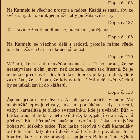
Dopis č. 103
Na Karmelu je všechno prostota a radost. Každá se snaží, aby ze
své strany dala, kolik jen může, aby potěšila své sestry.
Dopis č. 127
Tak trávíme život; modlíme se, pracujeme, smějeme se.
Dopis č. 108
Na Karmelu se všechno dělá s radostí, protože máme všude
našeho Ježíše a On je nekonečná radost.
Dopis č. 120
Věř mi, že si ani neuvědomujeme čas. Je to proto, že se
nezabýváme ničím jiným než Bohem. Jsem tak šťastná, že je
nemožné představit si to. Je to tak hluboký pokoj a radost, které
zakouším, že si říkám, že kdyby tohle štěstí viděl svět, všichni
by se utíkali zavřít do klášterů.
Dopis č. 133
Žijeme jenom pro Ježíše. A tak jako andělé v nebi Mu
nepřetržitě zpívají chvály, my jim pomáháme tady na zemi,
vždyť karmelitka je blízko svatostánku, kde je uvězněn Bůh –
Láska, ano, hluboko v nebi své duše, kde, jak jí víra říká, v ní
přebývá Bůh. Předmětem našeho povolání je láska; to největší
bohatství lidského srdce. Tato láska přebývá v duši karmelitky
od toho dne, kdy do ní Ježíš vložil zárodek povolání. Je to
hranice, kde se duše stravuje a spojuje s Bohem. Tato výheň