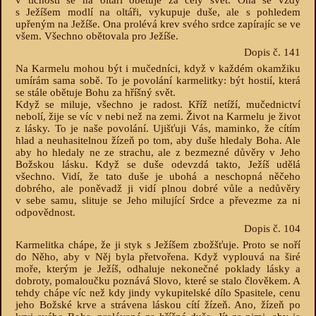
v tichosti se na oltáři obětuje za celý svět. Ona se vždy
s Ježíšem modlí na oltáři, vykupuje duše, ale s pohledem
upřeným na Ježíše. Ona prolévá krev svého srdce zapírajíc se ve
všem. Všechno obětovala pro Ježíše.
Dopis č. 141
Na Karmelu mohou být i mučedníci, když v každém okamžiku
umírám sama sobě. To je povolání karmelitky: být hostií, která
se stále obětuje Bohu za hříšný svět.
Když se miluje, všechno je radost. Kříž netíží, mučednictví
nebolí, žije se víc v nebi než na zemi. Život na Karmelu je život
z lásky. To je naše povolání. Ujišťuji Vás, maminko, že cítím
hlad a neuhasitelnou žízeň po tom, aby duše hledaly Boha. Ale
aby ho hledaly ne ze strachu, ale z bezmezné důvěry v Jeho
Božskou lásku. Když se duše odevzdá takto, Ježíš udělá
všechno. Vidí, že tato duše je ubohá a neschopná něčeho
dobrého, ale poněvadž ji vidí plnou dobré vůle a nedůvěry
v sebe samu, slituje se Jeho milující Srdce a převezme za ni
odpovědnost.
Dopis č. 104
Karmelitka chápe, že ji styk s Ježíšem zbožšťuje. Proto se noří
do Něho, aby v Něj byla přetvořena. Když vyplouvá na širé
moře, kterým je Ježíš, odhaluje nekonečné poklady lásky a
dobroty, pomaloučku poznává Slovo, které se stalo člověkem. A
tehdy chápe víc než kdy jindy vykupitelské dílo Spasitele, cenu
jeho Božské krve a strávena láskou cítí žízeň. Ano, žízeň po