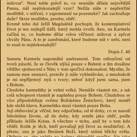
milovat“. Není tohle právě to, co neustále dělala nejsvětější
Panna, náš nejdokonalejší vzor? Nežila stále v nepřetržité
modlitbě, v mlčení, v zapomenutí na pozemské? Jak zachraňuje
duše? Skrze modlitbu, prosbu, oběť.
Kromě toho dal Ježíš Magdaléně pochopit, že kontemplativní
život je ten nejlepší úděl, který mohla zvolit. Ano, na Karmelu
začíná to, co budeme dělat celou věčnost: milovat a zpívat
chvály Pánu. A to je zaměstnání, které budeme mít v nebi, není
to snad to nejdokonalejší?
Dopis č. 40
Samota Karmelu napomáhá usebranosti. Toto odloučení od
tvorů působí, že se člověk stýká pouze s Bohem a tím dosáhne
většího sjednocení s Ním; v tom spočívá dokonalost. Myslím, že
samota mne neunaví, protože ji stále vyhledávám, a mnohokrát
je mi nepříjemný styk s tvory; neboť když jsem sama, jsem
s Bohem.
Chudoba karmelitky je velmi velká. Nemůže vlastnit nic, a tak
celá schopnost vlastnit je naplněna pouze Bohem. Chudobou se
více připodobňuje svému Božskému Ženichovi, který neměl
kde složit hlavu. Karmelitka musí vlastnit pouze Boha.
Její obětování je věčné, bez odpočinku, od té doby, co se narodí
řeholnímu životu, až do doby, kdy zemře jako oběť, podle
příkladu Ježíše Krista. A všechno v tichu, aniž by o tom kdo
věděl. Kolik je těch, kteří považují její život za neužitečný. A
přesto, ona je jako Beránek Boží, který snímá hříchy světa.
Obětuje se, aby vrátila na kolena zbloudilé ovečky. Ale jako