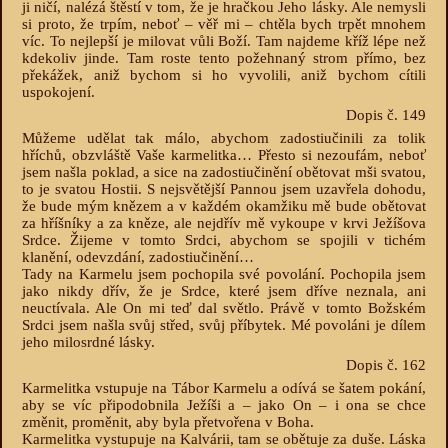
ji ničí, nalézá štěstí v tom, že je hračkou Jeho lásky. Ale nemysli
si proto, že trpím, neboť – věř mi – chtěla bych trpět mnohem
víc. To nejlepší je milovat vůli Boží. Tam najdeme kříž lépe než
kdekoliv jinde. Tam roste tento požehnaný strom přímo, bez
překážek, aniž bychom si ho vyvolili, aniž bychom cítili
uspokojení.
Dopis č. 149
Můžeme udělat tak málo, abychom zadostiučinili za tolik
hříchů, obzvláště Vaše karmelitka… Přesto si nezoufám, neboť
jsem našla poklad, a sice na zadostiučinění obětovat mši svatou,
to je svatou Hostii. S nejsvětější Pannou jsem uzavřela dohodu,
že bude mým knězem a v každém okamžiku mě bude obětovat
za hříšníky a za kněze, ale nejdřív mě vykoupe v krvi Ježíšova
Srdce. Žijeme v tomto Srdci, abychom se spojili v tichém
klanění, odevzdání, zadostiučinění…
Tady na Karmelu jsem pochopila své povolání. Pochopila jsem
jako nikdy dřív, že je Srdce, které jsem dříve neznala, ani
neuctívala. Ale On mi teď dal světlo. Právě v tomto Božském
Srdci jsem našla svůj střed, svůj příbytek. Mé povoláni je dílem
jeho milosrdné lásky.
Dopis č. 162
Karmelitka vstupuje na Tábor Karmelu a odívá se šatem pokání,
aby se víc připodobnila Ježíši a – jako On – i ona se chce
změnit, proměnit, aby byla přetvořena v Boha.
Karmelitka vystupuje na Kalvárii, tam se obětuje za duše. Láska