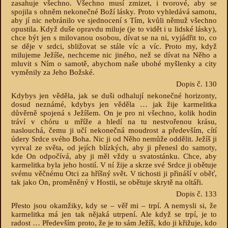
zasahuje všechno. Všechno musí zmizet, i tvorové, aby se
spojila s ohněm nekonečné Boží lásky. Proto vyhledává samotu,
aby jí nic nebránilo ve sjednocení s Tím, kvůli němuž všechno
opustila. Když duše opravdu miluje (je to vidět i u lidské lásky),
chce být jen s milovanou osobou, dívat se na ni, vyjádřit to, co
se děje v srdci, sbližovat se stále víc a víc. Proto my, když
milujeme Ježíše, nechceme nic jiného, než se dívat na Něho a
mluvit s Ním o samotě, abychom naše ubohé myšlenky a city
vyměnily za Jeho Božské.
Dopis č. 130
Kdybys jen věděla, jak se duši odhalují nekonečné horizonty,
dosud neznámé, kdybys jen věděla … jak žije karmelitka
důvěrně spojená s Ježíšem. On je pro ni všechno, kolik hodin
tráví v chóru u mříže a hledí na tu nestvořenou krásu,
naslouchá, čemu ji učí nekonečná moudrost a především, cítí
údery Srdce svého Boha. Nic ji od Něho nemůže oddělit. Ježíš ji
vyrval ze světa, od jejích blízkých, aby ji přenesl do samoty,
kde On odpočívá, aby ji měl vždy u svatostánku. Chce, aby
karmelitka byla jeho hostií. V ní žije a skrze své Srdce ji obětuje
svému věčnému Otci za hříšný svět. V tichosti ji přináší v oběť,
tak jako On, proměněný v Hostii, se obětuje skrytě na oltáři.
Dopis č. 133
Přesto jsou okamžiky, kdy se – věř mi – trpí. A nemysli si, že
karmelitka má jen tak nějaká utrpení. Ale když se trpí, je to
radost … Především proto, že je to sám Ježíš, kdo ji křižuje, kdo