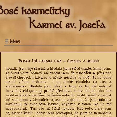
Menu
Povolání karmelitky – úryvky z dopisů
Toužila jsem být šťastná a hledala jsem štěstí všude. Snila jsem,
že budu velmi bohatá, ale viděla jsem, že z boháčů se přes noc
stávají chudáci. I když se to někdy nestává, je vidět, že na jedné
straně vládne bohatství, a na druhé chudoba na city a
společenství. Hledala jsem štěstí v tom, že by mě miloval
bezvadný chlapec, ale pouhá představa, že by mě jednoho dne
mohl milovat s menším nadšením nebo by mohl zemřít a nechat
mě samotnou v životních zápasech, způsobila, že jsem odmítla
myšlenku, že bych byla šťastná, kdybych se vdala. Ne. To mě
neuspokojuje. Tam pro mě štěstí nekvete. Kde tedy, ptala jsem
se, hledat štěstí? Tehdy jsem pochopila, že jsem se nenarodila