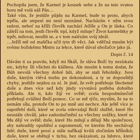
Pochopila jsem, že Karmel je kousek nebe a že na tuto svatou
horu mě volá náš Pán…
Také vím, že jestliže půjdu na Karmel, bude to proto, abych
trpěla, ale utrpení mi není neznámé. Nacházím v něm svou
radost, neboť na kříži člověk nachází Ježíše a On je láska. Co
záleží na tom, jestli člověk trpí, když miluje? Život karmelitky je
trpět, milovat, modlit se, a v tom nalézám svůj ideál.
…Ježíš mě od malička učil tyto tři věci. Jak vděčná musím být
svému božskému Mistru za lekce, které dával ubožačce jako já.
Dopis č. 14
Dávám ti za pravdu, když mi říkáš, že sláva Boží by nezískala
nic, kdyby šli všichni do kláštera. Ale musím k tomu dodat, že
Bůh nevolá všechny dobré lidi, aby se stali řeholníky. Jsou
duše, kterým vlévá touhu po dokonalosti, a ty se dopouštějí
chyby, jestliže nejdou za ní. Je jisté, že svět potřebuje šlechetné
duše a dnes více než kdy jindy vyvstává potřeba dobrého
příkladu. Ale ti, kdo žijí ve světě; zcela bezpodmínečně
potřebují zvláštní Boží pomoc. Co se mě týče, myslím, že na to
nemám sílu, protože On to po mně ani nechce. Ale ještě více je
zapotřebí duší, které se zcela odevzdají Boží službě, které Ho
neustále chválí, jako zadostiučinění za všechny urážky, které se
Mu dějí ve světě; duše, které Ho milují a dělají Mu společnost,
aby nahradily opuštění a zapomenutí, ve kterém Ho nechávají
lidé; duše, které prosí a stále naříkají kvůli zločinům hříšníků;
duše, které se obětují v tichu, bez okázalosti, za lidstvo, které