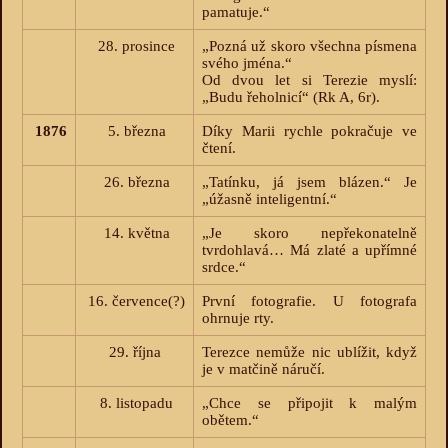
pamatuje.“
28. prosince
„Pozná už skoro všechna písmena
svého jména.“
Od dvou let si Terezie myslí:
„Budu řeholnicí“ (Rk A, 6r).
1876
5. března
Díky Marii rychle pokračuje ve
čtení.
26. března
„Tatínku, já jsem blázen.“ Je
„úžasně inteligentní.“
14. května
„Je skoro nepřekonatelně
tvrdohlavá… Má zlaté a upřímné
srdce.“
16. července(?)
První fotografie. U fotografa
ohrnuje rty.
29. října
Terezce nemůže nic ublížit, když
je v matčině náručí.
8. listopadu
„Chce se připojit k malým
obětem.“