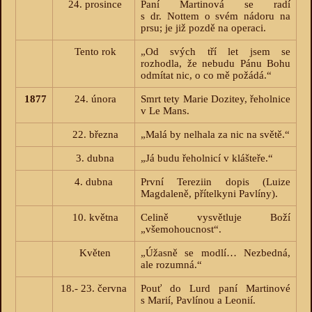
24. prosince
Paní Martinová se radí
s dr. Nottem o svém nádoru na
prsu; je již pozdě na operaci.
Tento rok
„Od svých tří let jsem se
rozhodla, že nebudu Pánu Bohu
odmítat nic, o co mě požádá.“
1877
24. února
Smrt tety Marie Dozitey, řeholnice
v Le Mans.
22. března
„Malá by nelhala za nic na světě.“
3. dubna
„Já budu řeholnicí v klášteře.“
4. dubna
První Tereziin dopis (Luize
Magdaleně, přítelkyni Pavlíny).
10. května
Celině vysvětluje Boží
„všemohoucnost“.
Květen
„Úžasně se modlí… Nezbedná,
ale rozumná.“
18.- 23. června
Pouť do Lurd paní Martinové
s Marií, Pavlínou a Leonií.