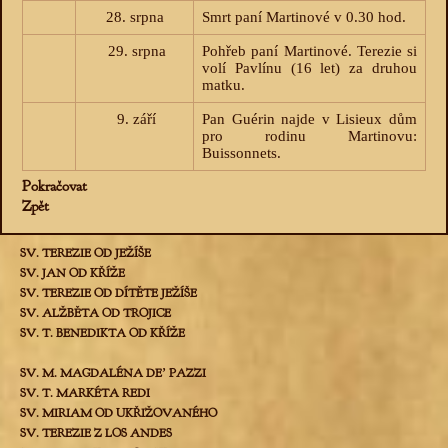
28. srpna
Smrt paní Martinové v 0.30 hod.
29. srpna
Pohřeb paní Martinové. Terezie si
volí Pavlínu (16 let) za druhou
matku.
9. září
Pan Guérin najde v Lisieux dům
pro rodinu Martinovu:
Buissonnets.
Pokračovat
Zpět
SV. TEREZIE OD JEŽÍŠE
SV. JAN OD KŘÍŽE
SV. TEREZIE OD DÍTĚTE JEŽÍŠE
SV. ALŽBĚTA OD TROJICE
SV. T. BENEDIKTA OD KŘÍŽE
SV. M. MAGDALÉNA DEʼ PAZZI
SV. T. MARKÉTA REDI
SV. MIRIAM OD UKŘIŽOVANÉHO
SV. TEREZIE Z LOS ANDES