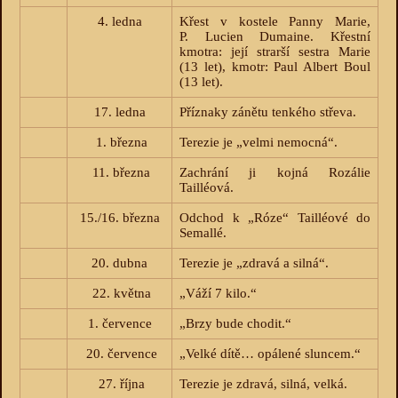
4. ledna
Křest v kostele Panny Marie,
P. Lucien Dumaine. Křestní
kmotra: její strarší sestra Marie
(13 let), kmotr: Paul Albert Boul
(13 let).
17. ledna
Příznaky zánětu tenkého střeva.
1. března
Terezie je „velmi nemocná“.
11. března
Zachrání ji kojná Rozálie
Tailléová.
15./16. března
Odchod k „Róze“ Tailléové do
Semallé.
20. dubna
Terezie je „zdravá a silná“.
22. května
„Váží 7 kilo.“
1. července
„Brzy bude chodit.“
20. července
„Velké dítě… opálené sluncem.“
27. října
Terezie je zdravá, silná, velká.