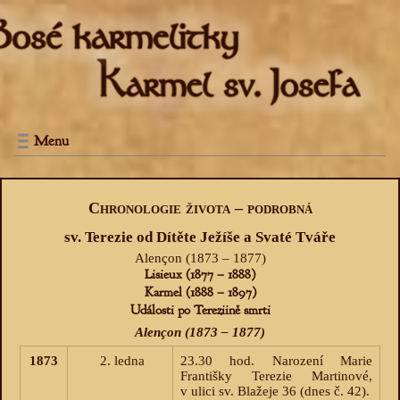
Menu
Chronologie života – podrobná
sv. Terezie od Dítěte Ježíše a Svaté Tváře
Alençon (1873 – 1877)
Lisieux (1877 – 1888)
Karmel (1888 – 1897)
Události po Tereziině smrti
Alençon (1873 – 1877)
1873
2. ledna
23.30 hod. Narození Marie
Františky Terezie Martinové,
v ulici sv. Blažeje 36 (dnes č. 42).