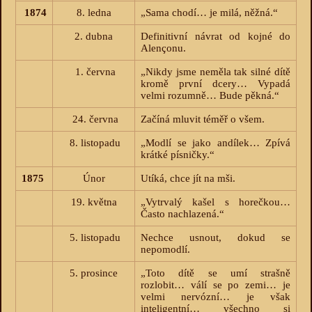
1874
8. ledna
„Sama chodí… je milá, něžná.“
2. dubna
Definitivní návrat od kojné do
Alençonu.
1. června
„Nikdy jsme neměla tak silné dítě
kromě první dcery… Vypadá
velmi rozumně… Bude pěkná.“
24. června
Začíná mluvit téměř o všem.
8. listopadu
„Modlí se jako andílek… Zpívá
krátké písničky.“
1875
Únor
Utíká, chce jít na mši.
19. května
„Vytrvalý kašel s horečkou…
Často nachlazená.“
5. listopadu
Nechce usnout, dokud se
nepomodlí.
5. prosince
„Toto dítě se umí strašně
rozlobit… válí se po zemi… je
velmi nervózní… je však
inteligentní… všechno si