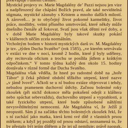
překvapuje i dnešní čtenáře.
Mystické projevy sv. Marie Magdalény deʼ Pazzi nejsou jen vize
a nadpřirozený dar chápání Božích pravd, ale také neviditelná
stigmata, mystické zásnuby s Kristem a mnoho dalších milostí.
A zároveň… je to obyčejný život pokorné karmelitky, život
práce, modlitby, velmi přísného umrtvování, které někdy může
dnešního čtenáře až šokovat. Svatí jsou však dětmi své doby, a
v době Marie Magdalény byly takové skutky pokání
v klášterech něčím zcela normálním.
Vrcholným bodem v historii mystických darů sv. M. Magdalény
je tzv. „týden Ducha Svatého“ (rok 1585), „ve kterém setrvávala
v extázi ve dne v noci, kromě 2 hodin, které jí byly uděleny,
aby recitovala oficium a trochu se posílila jídlem a krátkým
odpočinkem.“ V tomto týdnu každý den okolo 15. hodiny
dostávala v různé formě dar Ducha Svatého.
Magdaléna však věděla, že hned po radostné době na „hoře
Tábor“ ji čeká pětileté období těžkého utrpení, které nazve
„v jámě lvové“. Ačkoli se u ní budou extáze objevovat i tehdy,
nebudou pramenem duchovní útěchy. Začnou bolestné roky
zkoušek (při nichž dokonce měla pokušení odejít z kláštera
nebo spáchat sebevraždu), duchovního utrpení a vyprahlosti, a
také fyzického utrpení, které bude způsobené náhlými
nevysvětlitelnými nemocemi. Ale Magdaléna ví, že Ježíš ji
neopustil. Sám jí na začátku těchto bolestných zkoušek řekl, že
s ní zachází jako matka, která krmi své dítě z vlastních prsou
mlékem; a když jej později od prsou odstaví, neznamená to, že
by přestalo být jejím dítětem a že jej už nemiluje; právě naopak,