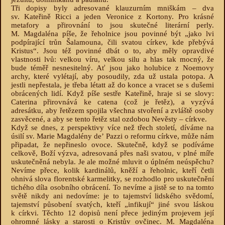
Tři dopisy byly adresované klauzurním mniškám – dva
sv. Kateřině Ricci a jeden Veronice z Kortony. Pro krásné
metafory a přirovnání to jsou skutečné literární perly.
M. Magdaléna píše, že řeholnice jsou povinné být „jako lvi
podpírající trůn Šalamouna, čili svatou církev, kde přebývá
Kristus“. Jsou též povinné dbát o to, aby měly opravdivé
vlastnosti lvů: velkou víru, velkou silu a hlas tak mocný, že
bude téměř nesnesitelný. Ať jsou jako holubice z Noemovy
archy, které vylétají, aby posoudily, zda už ustala potopa. A
jestli nepřestala, je třeba létatt až do konce a vracet se s dušemi
obrácených lidí. Když píše sestře Kateřině, hraje si se slovy:
Caterina přirovnává ke catena (což je řetěz), a vyzývá
adresátku, aby řetězem spojila všechna stvoření a zvláště osoby
zasvěcené, a aby se tento řetěz stal ozdobou Nevěsty – církve.
Když se dnes, z perspektivy více než třech století, díváme na
úsilí sv. Marie Magdalény deʼ Pazzi o reformu církve, může nám
připadat, že nepřineslo ovoce. Skutečně, když se podíváme
celkově, Boží výzva, adresovaná přes naši svatou, v plné míře
uskutečněná nebyla. Je ale možné mluvit o úplném neúspěchu?
Nevíme přece, kolik kardinálů, kněží a řeholnic, kteří četli
ohnivá slova florentské karmelitky, se rozhodlo pro uskutečnění
tichého díla osobního obrácení. To nevíme a jistě se to na tomto
světě nikdy ani nedovíme: je to tajemství lidského svědomí,
tajemství působení svatých, kteří „infikují“ jiné svou láskou
k církvi. Těchto 12 dopisů není přece jediným projevem její
ohromné lásky a starosti o Kristův ovčinec. M. Magdaléna