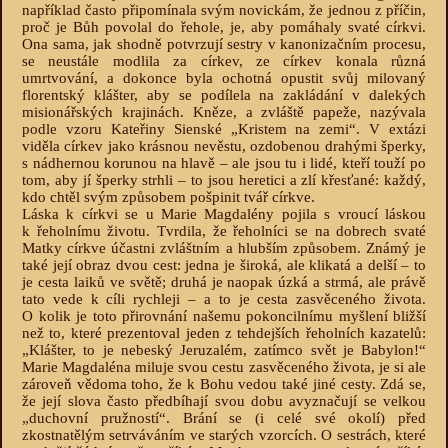
například často připomínala svým novickám, že jednou z příčin,
proč je Bůh povolal do řehole, je, aby pomáhaly svaté církvi.
Ona sama, jak shodně potvrzují sestry v kanonizačním procesu,
se neustále modlila za církev, ze církev konala různá
umrtvování, a dokonce byla ochotná opustit svůj milovaný
florentský klášter, aby se podílela na zakládání v dalekých
misionářských krajinách. Kněze, a zvláště papeže, nazývala
podle vzoru Kateřiny Sienské „Kristem na zemi“. V extázi
viděla církev jako krásnou nevěstu, ozdobenou drahými šperky,
s nádhernou korunou na hlavě – ale jsou tu i lidé, kteří touží po
tom, aby jí šperky strhli – to jsou heretici a zlí křesťané: každý,
kdo chtěl svým způsobem pošpinit tvář církve.
Láska k církvi se u Marie Magdalény pojila s vroucí láskou
k řeholnímu životu. Tvrdila, že řeholníci se na dobrech svaté
Matky církve účastni zvláštním a hlubším způsobem. Známý je
také její obraz dvou cest: jedna je široká, ale klikatá a delší – to
je cesta laiků ve světě; druhá je naopak úzká a strmá, ale právě
tato vede k cíli rychleji – a to je cesta zasvěceného života.
O kolik je toto přirovnání našemu pokoncilnímu myšlení bližší
než to, které prezentoval jeden z tehdejších řeholních kazatelů:
„Klášter, to je nebeský Jeruzalém, zatímco svět je Babylon!“
Marie Magdaléna miluje svou cestu zasvěceného života, je si ale
zároveň vědoma toho, že k Bohu vedou také jiné cesty. Zdá se,
že její slova často předbíhají svou dobu avyznačují se velkou
„duchovní pružností“. Brání se (i celé své okolí) před
zkostnatělým setrváváním ve starých vzorcích. O sestrách, které