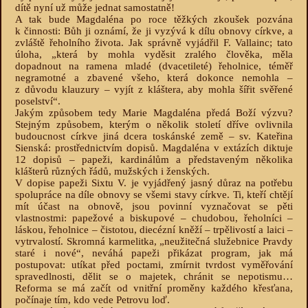
dítě nyní už může jednat samostatně!
A tak bude Magdaléna po roce těžkých zkoušek pozvána
k činnosti: Bůh ji oznámí, že ji vyzývá k dílu obnovy církve, a
zvláště řeholního života. Jak správně vyjádřil F. Vallainc; tato
úloha, „která by mohla vyděsit zralého člověka, měla
dopadnout na ramena mladé (dvacetileté) řeholnice, téměř
negramotné a zbavené všeho, která dokonce nemohla –
z důvodu klauzury – vyjít z kláštera, aby mohla šířit svěřené
poselství“.
Jakým způsobem tedy Marie Magdaléna předá Boží výzvu?
Stejným způsobem, kterým o několik století dříve ovlivnila
budoucnost církve jiná dcera toskánské země – sv. Kateřina
Sienská: prostřednictvím dopisů. Magdaléna v extázích diktuje
12 dopisů – papeži, kardinálům a představeným několika
klášterů různých řádů, mužských i ženských.
V dopise papeži Sixtu V. je vyjádřený jasný důraz na potřebu
spolupráce na díle obnovy se všemi stavy církve. Ti, kteří chtějí
mít účast na obnově, jsou povinní vyznačovat se pěti
vlastnostmi: papežové a biskupové – chudobou, řeholníci –
láskou, řeholnice – čistotou, diecézní kněží – trpělivostí a laici –
vytrvalostí. Skromná karmelitka, „neužitečná služebnice Pravdy
staré i nové“, neváhá papeži přikázat program, jak má
postupovat: utíkat před poctami, zmírnit tvrdost vyměřování
spravedlnosti, dělit se o majetek, chránit se nepotismu…
Reforma se má začít od vnitřní proměny každého křesťana,
počínaje tím, kdo vede Petrovu loď.