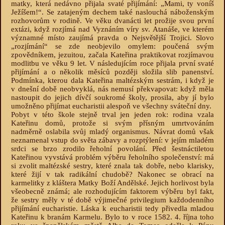
matky, která nedávno přijala svaté přijímání: „Mami, ty voníš
Ježíšem!“. Se zatajeným dechem také naslouchá náboženským
rozhovorům v rodině. Ve věku dvanácti let prožije svou první
extázi, když rozjímá nad Vyznáním víry sv. Atanáše, ve kterém
významné místo zaujímá pravda o Nejsvětější Trojici. Slovo
„rozjímání“ se zde neobjevilo omylem: poučená svým
zpovědníkem, jezuitou, začala Kateřina praktikovat rozjímavou
modlitbu ve věku 9 let. V následujícím roce přijala první svaté
přijímání a o několik měsíců později složila slib panenství.
Podmínka, kterou dala Kateřina maltézským sestrám, i když je
v dnešní době neobvyklá, nás nemusí překvapovat: když měla
nastoupit do jejich dívčí soukromé školy, prosila, aby jí bylo
umožněno přijímat eucharistii alespoň ve všechny sváteční dny.
Pobyt v této škole stejně trval jen jeden rok: rodina vzala
Kateřinu domů, protože si svým přísným umrtvováním
nadměrně oslabila svůj mladý organismus. Návrat domů však
neznamenal vstup do světa zábavy a rozptýlení: v jejím mladém
srdci se brzo zrodilo řeholní povolání. Před šestnáctiletou
Kateřinou vyvstává problém výběru řeholního společenství: má
si zvolit maltézské sestry, které znala tak dobře, nebo klarisky,
které žijí v tak radikální chudobě? Nakonec se obrací na
karmelitky z kláštera Matky Boží Andělské. Jejich horlivost byla
všeobecně známá; ale rozhodujícím faktorem výběru byl fakt,
že sestry měly v té době výjimečné privilegium každodenního
přijímání eucharistie. Láska k eucharistii tedy přivedla mladou
Kateřinu k branám Karmelu. Bylo to v roce 1582. 4. října toho