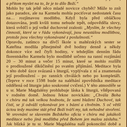
a přitom myslet na to, že je to dílo Boží.“
Mohlo by tak ještě něco mladé novicce chybět? Může to znít
jako paradox, ale na Karmelu mohla pociťovat nedostatek času
na… rozjímavou modlitbu. Když byla před obláčkou
dotazována, jestli kvůli tomu nebude trpět, odpověděla slovy,
která svědčí o její velké duchovné zralosti:
„Myslím, že všechny
činnosti, které se v řádu vykonávají, jsou neustálou modlitbou,
protože jsou všechny vykonávané z poslušnosti.“
Opravdu, zatímco na dívčí škole u maltézských sester se
Kateřina modlila přinejméně dvě hodiny denně a někdy
dokonce více než čtyři hodiny, v tehdejším denním řádu
florentského Karmelu bylo modlitbě určeno na ranní rozjímání
20 – 30 minut a večer 15 minut, které se mohlo rozšířit
o prodloužené díkůčinění po svatém přijímání. Meditace byla
v této době úzce svázaná s liturgií, vyplývala z ní a znamenala
její prodloužení – po ranních chválách nebo po kompletáři.
(Teprve v roce 1598 bude na naléhání zpovědníka meditace
oddělená od liturgie jako soukromé cvičení.) V této atmosféře se
u sr. Marie Magdalény prohlubuje láska k liturgii, vštěpovaná
v rodném domě. Jednou řekne novickám:
„Chvála Boha
v chóru má tak velkou hodnotu, že sami blažení Duchové, tak
čistí, se jí odváží vykonávat jen s bázní a chvěním. S oč větší
úctou tedy musíme stát před Boží tváří my, tak nehodné stvoření.
Ve srovnání se slavením Božského oficia v chóru má jakákoli
meditace nebo jiná modlitba před Bohem jen malou zásluhu.“
Jak blízká je tu sr. Marie Magdaléna naší pokoncilní době a