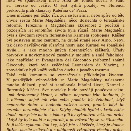
roku ve španělském městě Alba de Tomes odešla k Pánu
sv. Terezie od Ježíše. O šest týdnů později ve Florencii
překročila práh klauzury Kateřina deʼ Pazzi.
Dnes můžeme jen těžko říci, zda se Kateřina, nebo spíše od této
chvíle sestra Marie Magdaléna, něco doslechla o tereziánské
reformě. Tereziina a Magdalénina zkušenost z počátků a
pozdějších let řeholního života byla různá. Marie Magdaléna
byla s životním stylem florentského Karmelu spokojena. Klášter
byl postaven mimo centrum, na druhé straně řeky Arno. Nebyl
tak často navštěvován různými hosty jako Karmel ve španělské
Avile… a jako mnoho jiných florentských klášterů. Úřady
převorky a novicmistrové zastávaly moudré a zralé řeholnice,
jako například sr. Evangelista del Giocondo (příbuzná známé
Giocondy, která byla zvěčněná Leonardem da Vincim), a
zpovědníky byli kněží velkého ducha a jasného rozumu.
Také celá komunita se vyznačovala příkladným životem.
V pozdějších výpovědích sr. Marie Magdalény nalezneme
mnoho důkazů, proč si zamilovala řeholní život, Karmel a
florentský klášter. Své novicky bude později poučovat takto:
„mít drahocenný klenot, a přitom nepoznat jeho hodnotu, je
k ničemu; stejně tak vám málo pomůže být řeholnicí, když
nepoznáte dobro a hodnotu vašeho stavu, protože když ho
neznáte, nezamilujete si ho. Kdyby chudák bydlel v královském
domě, pomyslete na to, s jakou pílí by vykonával veškerou práci,
i když by byla malá a nepatrná, a považoval by se za šťastného,
že ji může vykonat. Tak i vy, když jste v klášteře, který je domem
Božím, musíte usilovně a s oddaností vykonávat všechny práce,