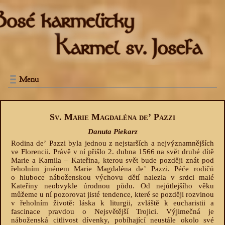
Menu
Sv. Marie Magdaléna deʼ Pazzi
Danuta Piekarz
Rodina deʼ Pazzi byla jednou z nejstarších a nejvýznamnějších
ve Florencii. Právě v ní přišlo 2. dubna 1566 na svět druhé dítě
Marie a Kamila – Kateřina, kterou svět bude později znát pod
řeholním jménem Marie Magdaléna deʼ Pazzi. Péče rodičů
o hluboce náboženskou výchovu dětí nalezla v srdci malé
Kateřiny neobvykle úrodnou půdu. Od nejútlejšího věku
můžeme u ní pozorovat jisté tendence, které se později rozvinou
v řeholním životě: láska k liturgii, zvláště k eucharistii a
fascinace pravdou o Nejsvětější Trojici. Výjimečná je
náboženská citlivost dívenky, pobíhající neustále okolo své