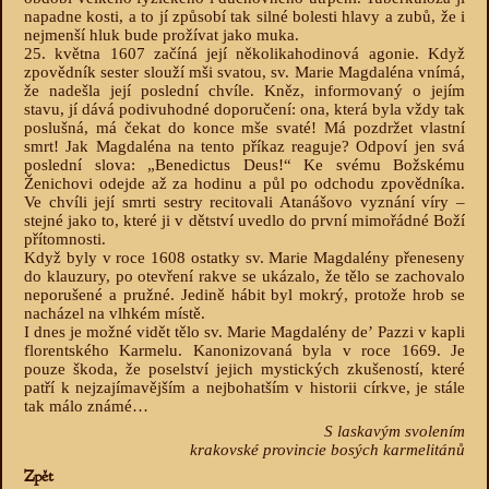
napadne kosti, a to jí způsobí tak silné bolesti hlavy a zubů, že i
nejmenší hluk bude prožívat jako muka.
25. května 1607 začíná její několikahodinová agonie. Když
zpovědník sester slouží mši svatou, sv. Marie Magdaléna vnímá,
že nadešla její poslední chvíle. Kněz, informovaný o jejím
stavu, jí dává podivuhodné doporučení: ona, která byla vždy tak
poslušná, má čekat do konce mše svaté! Má pozdržet vlastní
smrt! Jak Magdaléna na tento příkaz reaguje? Odpoví jen svá
poslední slova: „Benedictus Deus!“ Ke svému Božskému
Ženichovi odejde až za hodinu a půl po odchodu zpovědníka.
Ve chvíli její smrti sestry recitovali Atanášovo vyznání víry –
stejné jako to, které ji v dětství uvedlo do první mimořádné Boží
přítomnosti.
Když byly v roce 1608 ostatky sv. Marie Magdalény přeneseny
do klauzury, po otevření rakve se ukázalo, že tělo se zachovalo
neporušené a pružné. Jedině hábit byl mokrý, protože hrob se
nacházel na vlhkém místě.
I dnes je možné vidět tělo sv. Marie Magdalény deʼ Pazzi v kapli
florentského Karmelu. Kanonizovaná byla v roce 1669. Je
pouze škoda, že poselství jejich mystických zkušeností, které
patří k nejzajímavějším a nejbohatším v historii církve, je stále
tak málo známé…
S laskavým svolením
krakovské provincie bosých karmelitánů
Zpět