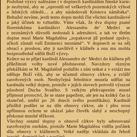
Podobné výzvy nalézáme i v dopisech kardinálům římské kurie:
je nezbytné, aby se „oprostili od veškerých pozemských výhod
a lidských ohledů… a aby následovali Kristova náměstka“.
Bohužel nevíme, jestli tento dopis mohli číst všichni kardinálové
a jaký účinek to vzbudilo. Víme však, že dva dopisy psané
florentskému kardinálovi Alessandru de‘ Medici se
z neznámých důvodů nedostali k adresátovi, a tak ve třetím
dopise musí Marie Magdaléna „zopakovat již podané zprávy,
ačkoli zůstali vaší Eminenci neznámé“. V dopisech se na něj
obrací s prosbou, aby ji navštívil v klášteře a ona mu mohla
bezprostředně sdělit Boží výzvy.
Krátce na to přijel kardinál Alessandro de‘ Medici do kláštera při
příležitosti volby nové představené. Navzdory různým
překážkám se M. Magdaléně podařilo s ním setkat a v extázi mu
sděluje Boží vůli, aby se účastnil obnovy církve, a zvlášť
zasvěcených osob. Neobyčejná řeholnice musela udělat na
kardinála velký dojem, protože v jejích slovech potvrdil výrazné
působení Ducha Svatého. S velkým překvapením musel
přijmout proroctví, že se stane papežem, ale jen na krátký čas (a
skutečně, umřel po 26 dnech svého pontifikátu). Kardinál
přislíbil podílet se na díle obnovy církve, ale i přes svou
upřímnou ochotu se ukázal jako člověk slabý a neschopný
překonat mnohé těžkosti.
Všechny ostatní dopisy o obnově církve byly adresované
zasvěceným osobám, protože Marie Magdaléna viděla počátek
díla obnovy v klášterech. Velké naděje vkládala do řeholí
jezuitů, dominikánů a paulánů.