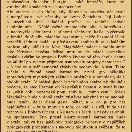
současnému docenění liturgie – také breviáře, který byl
v uplynulých staletích zcela nedoceněný!
Ale vraťme se do doby, kdy florentská novicka očekávala
s netrpělivostí své zásnuby se svým Ženichem. Její žádost
o urychlení dne skládání profese se tenkrát setkala
s odmítnutím… Náhlé vážné onemocnění plic, s horečkou a
s neobvykle dlouhými a silnými záchvaty kašle, vyčerpalo
v krátké době síly mladého organismu, takže bezradní lékaři
neviděli žádnou naději a představení souhlasili se skládáním
profese, aby udělali sr. Marii Magdaléně radost a mohla umřít
jako Kristova nevěsta. Místo smrti se ale mladé karmelitce
doslalo zvláštního projevu Božího života: od této chvíle denně
po 40 dní po svatém přijímání ustupovaly projevy nemoci na 2
– 3 hodiny a tvář nemocné získávala neobvyklou krásu. Takto
začalo v životě svaté karmelitky první (po několika
sporadických mystických zážitcích prožitých v minulosti) delší
období extází. V následujících letech budou extáze tak dlouhé a
početné, že otec Herman od Nejsvětější Svátosti o svaté řekne,
že „větší dobu pozemské pouti strávila… mimo zemi“. Marie
Magdaléna bude v době extází zůstávat nehybná nebo naopak:
bude tančit, dělat různá gesta, běhat, a – co je pro nás
nejdůležitější – bude mluvit o tom, co vidí a slyší, bude vést
rozhovor s Bohem Otcem, s Kristem a s Marií, a někdy se obrátí
na spolusestry. Tato prostá klauzurovamá karmelitka bude
v extázi mluvit bez jakékoliv teologické přípravy o nejtěžších
teologických problémech s takovou hloubkou a svěžestí, že to