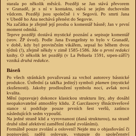
starala po několik měsíců. Později se Jan stává převorem
v Granadě, je s ní v kontaktu, stává se jejím duchovním
vůdcem. Později jsou společně i v Segovii. Po smrti Jana
v Ubedě ho Ana nechává přenést do Segovie.
Na začátku je zřejmě její prosba o komentář básně; Jan v první
moment odmítá.
Teprve později dostává mystické poznání a sepisuje komentář
(srov. ŽP úvod). Podle Jana Evangelisty to bylo v Granadě,
v době, kdy byl provinčním vikářem, sepsal ho během dvou
týdnů (!), zřejmě někdy v zimě 1585-1586. Jde o
první redakci
knihy. O několik let později (v La Peñuela 1591, srpen-září?)
vzniká
druhá redakce
.
Báseň
Po všech stránkách považovaná za vrchol autorovy básnické
produkce. Ústřední (a takřka jediný) symbol:
plamen
(mystické
zkušenosti). Jakoby prodloužení symbolu
noci
, avšak nová
kvalita.
Mění (upravuje) dokonce klasickou strukturu liry, aby dosáhl
neopakovatelné atmosféry klidu. Z Garcilasovy třináctiveršové
stance si podržuje pouze prvních šest veršů, zatímco
následujících sedm vypouští.
Na jedné straně klid a vyrovnanost (daná strukturou), na straně
druhé silné afektivní zaměření (dané zvoláními).
Formálně pouze zvolání a oslovení! Nejde mu o objasňování či
popisování; raději oslovuje, vstupuje do společenství