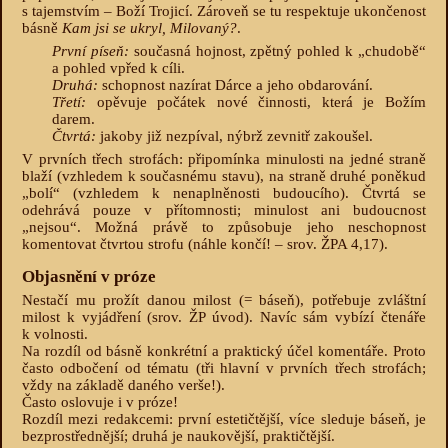
s tajemstvím – Boží Trojicí. Zároveň se tu respektuje ukončenost
básně
Kam jsi se ukryl, Milovaný?
.
První píseň:
současná hojnost, zpětný pohled k „chudobě“
a pohled vpřed k cíli.
Druhá:
schopnost nazírat Dárce a jeho obdarování.
Třetí:
opěvuje počátek nové činnosti, která je Božím
darem.
Čtvrtá:
jakoby již nezpíval, nýbrž zevnitř zakoušel.
V prvních třech strofách: připomínka minulosti na jedné straně
blaží (vzhledem k současnému stavu), na straně druhé poněkud
„bolí“ (vzhledem k nenaplněnosti budoucího). Čtvrtá se
odehrává pouze v přítomnosti; minulost ani budoucnost
„nejsou“. Možná právě to způsobuje jeho neschopnost
komentovat čtvrtou strofu (náhle končí! – srov. ŽPA 4,17).
Objasnění v próze
Nestačí mu prožít danou milost (= báseň), potřebuje zvláštní
milost k vyjádření (srov. ŽP úvod). Navíc sám vybízí čtenáře
k volnosti.
Na rozdíl od básně konkrétní a praktický účel komentáře. Proto
často odbočení od tématu (tři hlavní v prvních třech strofách;
vždy na základě daného verše!).
Často oslovuje i v próze!
Rozdíl mezi redakcemi: první estetičtější, více sleduje báseň, je
bezprostřednější; druhá je naukovější, praktičtější.