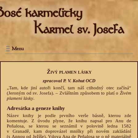
Menu
Živý plamen lásky
zpracoval P. V. Kohut OCD
„Tam, kde jiní autoři končí, tam náš ctihodný otec začíná“
(Jeroným od sv. Josefa). – Zvláštním způsobem to platí o
Živém
plameni lásky
.
Adresátka a geneze knihy
Název knihy je podle prvního verše básně, kterou zde
komentuje. Z úvodu plyne, že knihu napsal pro Anu de
Peñalosa, se kterou se seznámil v polovině ledna 1582
v Granadě, kam doprovázel mnišky při novém zakládání
(s Annou od Ježíše). Vdova Ana de Peñalosa se o ně materiálně