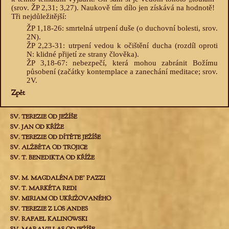
(srov. ŽP 2,31; 3,27). Naukově tím dílo jen získává na hodnotě!
Tři nejdůležitější:
ŽP 1,18-26: smrtelná utrpení duše (o duchovní bolesti, srov.
2N).
ŽP 2,23-31: utrpení vedou k očištění ducha (rozdíl oproti
N: klidné přijetí ze strany člověka).
ŽP 3,18-67: nebezpečí, která mohou zabránit Božímu
působení (začátky kontemplace a zanechání meditace; srov.
2V.
Zpět
SV. TEREZIE OD JEŽÍŠE
SV. JAN OD KŘÍŽE
SV. TEREZIE OD DÍTĚTE JEŽÍŠE
SV. ALŽBĚTA OD TROJICE
SV. T. BENEDIKTA OD KŘÍŽE
SV. M. MAGDALÉNA DEʼ PAZZI
SV. T. MARKÉTA REDI
SV. MIRIAM OD UKŘIŽOVANÉHO
SV. TEREZIE Z LOS ANDES
SV. RAFAEL KALINOWSKI