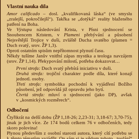
Vlastní nauka díla
Amor calificado
– dosl. „kvalifikovaná láska“ (ve smyslu
„zralejší, pokročilejší“). Takřka se „dotýká“ reality blaženého
patření na Boha.
Ve
Výstupu
následování Krista, v Písni sjednocení se
Snoubencem Kristem, v
Plameni
přebývání a působení
Nejsvětější Trojice v duši, zvláště Ducha svatého (plamen =
Duch svatý, srov. ŽP 1,3).
Oproti ostatním spisům nepřítomnost plynutí času.
Někdy tušíme Janův vnitřní zápas mystika a teologa navzájem
(srov. ŽP 1,14). Překypování milostí, potřeba dokazovat…
První strofa:
Duch svatý přebírá iniciativu v duši.
Druhá strofa:
trojiční charakter podle díla, které konají
jednotl. osoby.
Třetí strofa:
symbolika pochodní k vyjádření Božího
působení, jež odpovídá již opravdu jeho bytí.
Čtvrtá strofa:
mluví o sjednocení (jako DP), avšak
v „kosmických rozměrech“.
Odbočení
Čtyřikrát na delší dobu (ŽP 1,18-26; 2,23-31; 3,18-67; 3,70-75),
jinak je jich více. Ze 174 bodů celkem 76 v odbočeních, tedy
skoro polovina!
Plynou především z osobní starosti autora, který cítí potřebu se
k těmto tématům vyjádřit. On sám si je vědom tohoto „toulání“