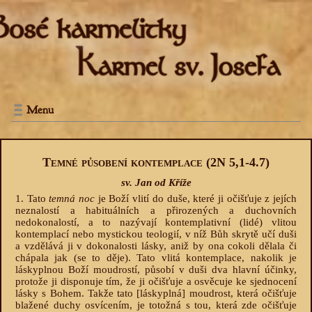
Menu
Temné působení kontemplace (2N 5,1-4.7)
sv. Jan od Kříže
1. Tato
temná noc
je Boží vlití do duše, které ji očišťuje z jejích
neznalostí a habituálních a přirozených a duchovních
nedokonalostí, a to nazývají kontemplativní (lidé) vlitou
kontemplací nebo mystickou teologií, v níž Bůh skrytě učí duši
a vzdělává ji v dokonalosti lásky, aniž by ona cokoli dělala či
chápala jak (se to děje). Tato vlitá kontemplace, nakolik je
láskyplnou Boží moudrostí, působí v duši dva hlavní účinky,
protože ji disponuje tím, že ji očišťuje a osvěcuje ke sjednocení
lásky s Bohem. Takže tato [láskyplná] moudrost, která očišťuje
blažené duchy osvícením, je totožná s tou, která zde očišťuje