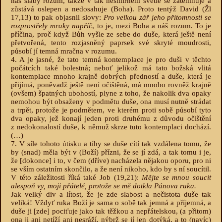
náš slabý rozum, takže v tak nesmírném světle se zatemňuje a
zůstává oslepen a nedosahuje (Boha). Proto tentýž David (Žl
17,13) to pak objasnil slovy:
Pro velkou zář jeho přítomnosti se
rozprostřely mraky napříč
, to je, mezi Boha a náš rozum. To je
příčina, proč když Bůh vyšle ze sebe do duše, která ještě není
přetvořená, tento rozjasněný paprsek své skryté moudrosti,
působí jí temná mračna v rozumu.
4. A je jasné, že tato temná kontemplace je pro duši v těchto
počátcích také bolestná; neboť jelikož má tato božská vlitá
kontemplace mnoho krajně dobrých předností a duše, která je
přijímá, poněvadž ještě není očištěná, má mnoho rovněž krajně
(ovšem) špatných ubohostí, plyne z toho, že nakolik dva opaky
nemohou být obsaženy v podmětu duše, ona musí nutně strádat
a trpět, protože je podmětem, ve kterém proti sobě působí tyto
dva opaky, jež konají jeden proti druhému z důvodu očištění
z nedokonalostí duše, k němuž skrze tuto kontemplaci dochází.
(…)
7. V síle tohoto útisku a tíhy se duše cítí tak vzdálena tomu, že
by (snad) měla být v (Boží) přízni, že se jí zdá, a tak tomu i je,
že [dokonce] i to, v čem (dříve) nacházela nějakou oporu, pro ni
se vším ostatním skončilo, a že není nikoho, kdo by s ní soucítil.
V této záležitosti říká také Job (19,21):
Mějte se mnou soucit
alespoň vy, moji přátelé, protože se mě dotkla Pánova ruka.
Jak velký div a lítost, že je zde slabost a nečistota duše tak
veliká! Vždyť ruka Boží je sama o sobě tak jemná a příjemná, a
duše ji [zde] pociťuje jako tak těžkou a nepřátelskou, (a přitom)
ona ji ani netíží ani nesráží, nýbrž se jí jen dotýká, a to (navíc)