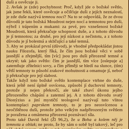
duši a osvěcuje ji.
2. Avšak je (zde) pochybnost: Proč, když jde o božské světlo,
jak jsme řekli, které osvěcuje a očišťuje duši z jejích neznalostí,
je zde duše nazývá
temnou nocí
? Na to se odpovídá, že ze dvou
důvodů je tato božská Moudrost nejen nocí a temnotou pro duši,
nýbrž i trápením a mukami: za prvé, pro vznešenost božské
Moudrosti, která překračuje schopnost duše, a z tohoto důvodu
je jí temnotou; za druhé, pro její nízkost a nečistotu, a z tohoto
důvodu je jí bolestná a skličující a také temná.
3. Aby se prokázal první (důvod), je vhodné předpokládat jistou
nauku Filozofa, který říká, že čím jsou božské věci v sobě
jasnější a zřejmější, tím [víc] jsou pro duši přirozeně temné a
ukryté; tak jako světlo: čím je jasnější, tím více [oslepuje a]
zatemňuje zřítelnici sovy, a čím příměji se hledí na slunce, (tím)
větší temnoty to působí zrakové mohutnosti a omamuje jí, neboť
ji překračuje pro její slabost.
Takže když toto božské světlo kontemplace vtrhne do duše,
která ještě není úplně osvícena, způsobí jí duchovní temnoty,
protože ji nejen překročí, ale také zbaví úkonu jejího
přirozeného chápání a zatemní jej. A z tohoto důvodu svatý
Dionýzius a jiní mystičtí teologové nazývají tuto vlitou
kontemplaci
paprskem temnoty
, to je pro neosvícenou a
neočištěnou duši, protože jeho velkým nadpřirozeným světlem
je poražena a omámena přirozená poznávací síla.
Proto také David řekl (Žl 96,2), že
u Boha a kolem něj je
temnota a oblak
; ne proto, že by sám o sobě byl takový, leč pro