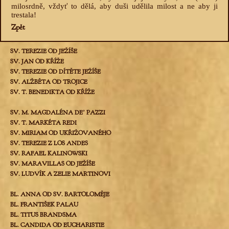
milosrdně, vždyť to dělá, aby duši udělila milost a ne aby ji
trestala!
Zpět
SV. TEREZIE OD JEŽÍŠE
SV. JAN OD KŘÍŽE
SV. TEREZIE OD DÍTĚTE JEŽÍŠE
SV. ALŽBĚTA OD TROJICE
SV. T. BENEDIKTA OD KŘÍŽE
SV. M. MAGDALÉNA DEʼ PAZZI
SV. T. MARKÉTA REDI
SV. MIRIAM OD UKŘIŽOVANÉHO
SV. TEREZIE Z LOS ANDES
SV. RAFAEL KALINOWSKI
SV. MARAVILLAS OD JEŽÍŠE
SV. LUDVÍK A ZELIE MARTINOVI
BL. ANNA OD SV. BARTOLOMĚJE
BL. FRANTIŠEK PALAU
BL. TITUS BRANDSMA
BL. CANDIDA OD EUCHARISTIE