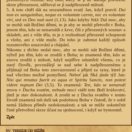
skrze přirozenost, sděloval se jí nadpřirozeně milostí.
5. A toto chtěl dát na srozuměnou svatý Jan, když pravil:
Dui
non ex sanguinibus, neque ex voluntate carnis, nec ex voluntate
viri, sed ex Deo nati sunt
(1,13). Jako kdyby řekl: Dal moc, aby
se mohli stát Božími dětmi, to je aby se mohli přetvořit v Boha,
jenom těm, kdo se nenarodili z krve, čili z přirozených soustav a
skladeb, ani z vůle těla, to je z rozhodnutí přirozené schopnosti
a vlohy, ani z vůle muže. Do toho je zahrnut každý způsob
rozumového usuzování a chápání.
Nikomu z těchto nedal moc, aby se mohli stát Božími dětmi,
nýbrž jen těm, kdo se zrodili z Boha; to znamená těm, kdo se
znovu zrodili z milosti, když nejdříve odumřeli všemu, co je
starý člověk, povznášejí se nad sebe k nadpřirozenému a
přijímají od Boha toto znovuzrození a přijetí za syny, které je
nad všechno možné pomyšlení. Neboť jak říká jinde týž Jan:
Nisi qui renatus fuerit ex aqua et Spiritu Sancto, non potest
videre regnum Dei
(3,5). To znamená:
Ten, kdo se nenarodí
znovu v Duchu svatém, nebude moci vidět toto Boží království
,
jímž je stav dokonalosti. A zrodit se z Ducha svatého v tomto
životě znamená mít duši tak podobnou Bohu v čistotě, že v sobě
nemá žádnou příměs nedokonalosti; a tak se může uskutečnit
čisté přetvoření skrze účast na sjednocení, i když ne bytnostně.
Zpět
SV. TEREZIE OD JEŽÍŠE