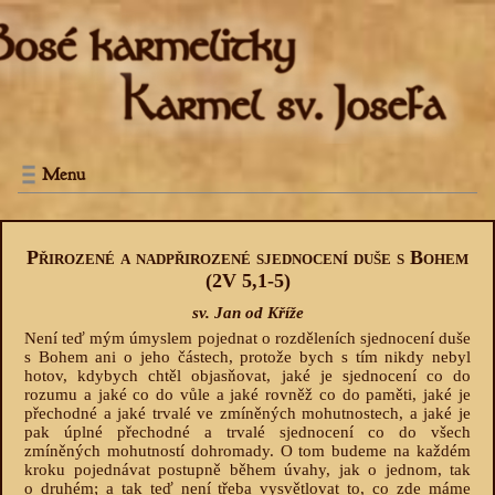
Menu
Přirozené a nadpřirozené sjednocení duše s Bohem
(2V 5,1-5)
sv. Jan od Kříže
Není teď mým úmyslem pojednat o rozděleních sjednocení duše
s Bohem ani o jeho částech, protože bych s tím nikdy nebyl
hotov, kdybych chtěl objasňovat, jaké je sjednocení co do
rozumu a jaké co do vůle a jaké rovněž co do paměti, jaké je
přechodné a jaké trvalé ve zmíněných mohutnostech, a jaké je
pak úplné přechodné a trvalé sjednocení co do všech
zmíněných mohutností dohromady. O tom budeme na každém
kroku pojednávat postupně během úvahy, jak o jednom, tak
o druhém; a tak teď není třeba vysvětlovat to, co zde máme