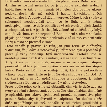
Boží vůli a není s ní v souladu, bude přetvořena v Boha láskou.
4. Tím se rozumí nejen to, co jí odporuje aktuálně, nýbrž i
habituálně. A tak v ní nemají být nejen dobrovolné úkony
nedokonalostí, ale má zničit i habity jakýchkoli oněch
nedokonalostí. A poněvadž žádní tvorové, žádné jejich skutky a
schopnosti neodpovídají tomu, co je Bůh, ani k němu
nedospívají, musí se duše obnažit ze všech tvorů a jejich skutků
a schopností, to je z jejich chápání, zakoušení a cítění, aby když
zapudí všechno, co se nepodobá Bohu a není s ním v souladu,
přijala podobnost s Bohem a nezůstalo v ní už nic, co není vůle
Boží; a takto se přetvoří v Boha.
Proto třebaže je pravda, že Bůh, jak jsme řekli, stále přebývá
v duši tím, že jí dává a uchovává její přirozené bytí a pomáhá jí,
přece jí vždy nesděluje bytí nadpřirozené. Protože toto se
nesděluje jinak než láskou a milostí, a v ní nejsou všechny duše.
A ty, které jsou v milosti, nejsou v ní ve stejném stupni,
poněvadž některé jsou na vyšším a některé na nižším stupni
lásky. Proto se Bůh více sděluje duši, která je pokročilejší
v lásce, což znamená, že se její vůle více shoduje s vůlí Boží. A
ta, která má s ní vůli úplně shodnou a podobnou, je úplně
sjednocena s Bohem a nadpřirozeně v něho přetvořena.
Proto podle toho, co jsme už objasnili, čím víc je duše zaujata
tvory a svými schopnostmi, co do svého citu a habitu, tím méně
je způsobilá pro takové sjednocení, protože neponechává plný
prostor Bohu, aby ji přetvořil v nadpřirozeném duchu; takže
duše nepotřebuje nic než obnažit se od těchto protikladů a
přirozených rozdílů, aby Bůh, který se jí už sděluje přirozeně