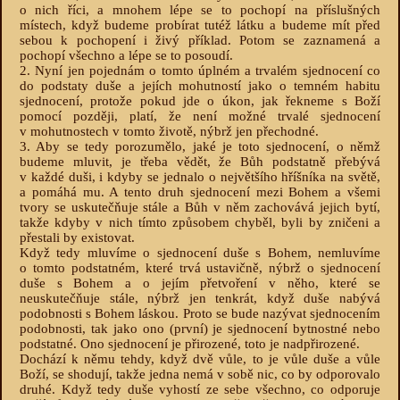
o nich říci, a mnohem lépe se to pochopí na příslušných
místech, když budeme probírat tutéž látku a budeme mít před
sebou k pochopení i živý příklad. Potom se zaznamená a
pochopí všechno a lépe se to posoudí.
2. Nyní jen pojednám o tomto úplném a trvalém sjednocení co
do podstaty duše a jejích mohutností jako o temném habitu
sjednocení, protože pokud jde o úkon, jak řekneme s Boží
pomocí později, platí, že není možné trvalé sjednocení
v mohutnostech v tomto životě, nýbrž jen přechodné.
3. Aby se tedy porozumělo, jaké je toto sjednocení, o němž
budeme mluvit, je třeba vědět, že Bůh podstatně přebývá
v každé duši, i kdyby se jednalo o největšího hříšníka na světě,
a pomáhá mu. A tento druh sjednocení mezi Bohem a všemi
tvory se uskutečňuje stále a Bůh v něm zachovává jejich bytí,
takže kdyby v nich tímto způsobem chyběl, byli by zničeni a
přestali by existovat.
Když tedy mluvíme o sjednocení duše s Bohem, nemluvíme
o tomto podstatném, které trvá ustavičně, nýbrž o sjednocení
duše s Bohem a o jejím přetvoření v něho, které se
neuskutečňuje stále, nýbrž jen tenkrát, když duše nabývá
podobnosti s Bohem láskou. Proto se bude nazývat sjednocením
podobnosti, tak jako ono (první) je sjednocení bytnostné nebo
podstatné. Ono sjednocení je přirozené, toto je nadpřirozené.
Dochází k němu tehdy, když dvě vůle, to je vůle duše a vůle
Boží, se shodují, takže jedna nemá v sobě nic, co by odporovalo
druhé. Když tedy duše vyhostí ze sebe všechno, co odporuje