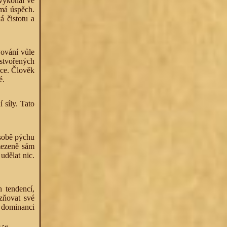
 vykonal ve
emá úspěch.
á čistotu a
vování vůle
 stvořených
ace. Člověk
é.
 síly. Tato
 sobě pýchu
mezeně sám
udělat nic.
h tendencí,
zňovat své
a dominanci