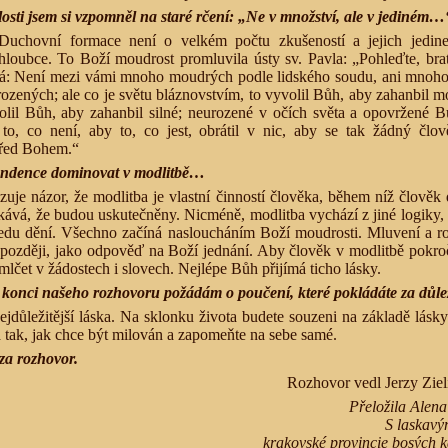
slosti jsem si vzpomněl na staré rčení: „Ne v množství, ale v jediném…
uchovní formace není o velkém počtu zkušeností a jejich jedineč
 hloubce. To Boží moudrost promluvila ústy sv. Pavla: „Pohleďte, brat
á: Není mezi vámi mnoho moudrých podle lidského soudu, ani mnoh
ozených; ale co je světu bláznovstvím, to vyvolil Bůh, aby zahanbil m
volil Bůh, aby zahanbil silné; neurozené v očích světa a opovržené B
 to, co není, aby to, co jest, obrátil v nic, aby se tak žádný člo
před Bohem.“
endence dominovat v modlitbě…
izuje názor, že modlitba je vlastní činností člověka, během níž člově
kává, že budou uskutečněny. Nicméně, modlitba vychází z jiné logiky,
tředu dění. Všechno začíná nasloucháním Boží moudrosti. Mluvení a 
 později, jako odpověď na Boží jednání. Aby člověk v modlitbě pokroči
čet v žádostech i slovech. Nejlépe Bůh přijímá ticho lásky.
 konci našeho rozhovoru požádám o poučení, které pokládáte za důl
ejdůležitější láska. Na sklonku života budete souzeni na základě lásky
 tak, jak chce být milován a zapomeňte na sebe samé.
za rozhovor.
Rozhovor vedl Jerzy Zie
Přeložila Alen
S laskavý
krakovské provincie bosých 