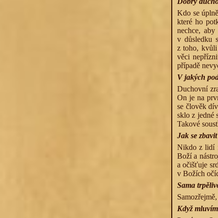
Dobrý duchov
Kdo se úplně
které ho pot
nechce, aby 
v důsledku s
z toho, kvůl
věci nepřízn
případě nevy
V jakých pod
Duchovní zral
On je na prv
se člověk dív
sklo z jedné 
Takové soustř
Jak se zbavit
Nikdo z lidí
Boží a nástro
a očišťuje sr
v Božích očí
Sama trpěliv
Samozřejmě, ž
Když mluvíme