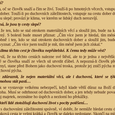
í?
, oč se člověk snaží a čím se živí. Touží-li po hmotných věcech, vstupu
ober. Touží-li po duchovních záležitostech, vstupuje na cestu dober 
u slepé; provází je klima, ve kterém se lidský duch nerozvíjí.
, že jsou ty cesty slepé?
že ten, kdo se stal otrokem materiálních věcí a sloužil jim, bude na 
ený. S bolestí bude muset přiznat: „Čím více jsem je hledal, tím mén
obně i ten, kdo se stal otrokem duchovních dober a sloužil jim, bu
vyznat: „Čím více jsem toužil je mít, tím méně jsem jich získal.“
 klima těchto cest je člověku nepřátelské. K čemu tedy může vést?
lí, že na těchto cestách nalezne své štěstí, ale to je jedna z největší
eré se člověka snaží ze všech sil utvrdit ďábel. A nepozná-li člověk 
myl, stane před Bohem jako duchovní troska, protože jej zničí pýcha m
chovní pýcha.
 zdůraznit, že nejen materiální věci, ale i duchovní, které se týk
 mohou stát pastí…
se vystavuje velkému nebezpečí, když klade větší důraz na Boží d
ha. Musí se odtrhnout od duchovních dober, a jen tehdy nebude pova
vůj majetek, nezmátne ho úspěch a nezlomí ho překážky.
teří lidé ztotožňují duchovní život s pocity potěšení…
s duchovními záležitostmi správně, ví dobře, že nemůže hledat cestu
ková cesta je velmi krátká a člověk se daleko nedostane. Skončí na mí