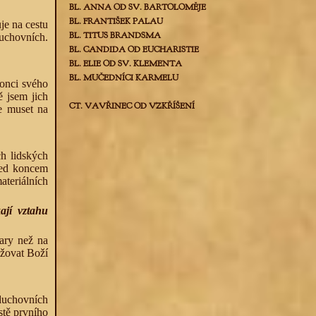
BL. ANNA OD SV. BARTOLOMĚJE
BL. FRANTIŠEK PALAU
je na cestu
BL. TITUS BRANDSMA
duchovních.
BL. CANDIDA OD EUCHARISTIE
BL. ELIE OD SV. KLEMENTA
BL. MUČEDNÍCI KARMELU
konci svého
ě jsem jich
CT. VAVŘINEC OD VZKŘÍŠENÍ
de muset na
ch lidských
před koncem
ateriálních
ají vztahu
ary než na
žovat Boží
 duchovních
stě prvního