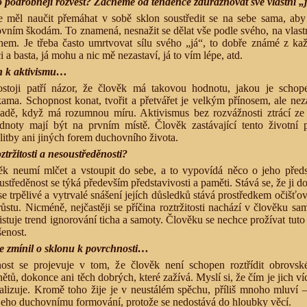
o podrobněji rozvést? Začněme od tendence zdůrazňovat své vlastní 
 měl naučit přemáhat v sobě sklon soustředit se na sebe sama, aby
ním škodám. To znamená, nesnažit se dělat vše podle svého, na vlastn
em. Je třeba často umrtvovat sílu svého „já“, to dobře známé z ka
i a basta, já mohu a nic mě nezastaví, já to vím lépe, atd.
on k aktivismu…
stoji patří názor, že člověk má takovou hodnotu, jakou je schope
kama. Schopnost konat, tvořit a přetvářet je velkým přínosem, ale nez
adě, když má rozumnou míru. Aktivismus bez rozvážnosti ztrácí ze z
noty mají být na prvním místě. Člověk zastávající tento životní p
itby ani jiných forem duchovního života.
ztržitosti a nesoustředěnosti?
k neumí mlčet a vstoupit do sebe, a to vypovídá něco o jeho předst
středěnost se týká především představivosti a paměti. Stává se, že ji d
 trpělivé a vytrvalé snášení jejích důsledků stává prostředkem očišťov
ůstu. Nicméně, nejčastěji se příčina roztržitosti nachází v člověku s
istuje trend ignorování ticha a samoty. Člověku se nechce prožívat tuto 
šenost.
se zmínil o sklonu k povrchnosti…
ost se projevuje v tom, že člověk není schopen roztřídit obrovsk
ětů, dokonce ani těch dobrých, které zažívá. Myslí si, že čím je jich víc
alizuje. Kromě toho žije je v neustálém spěchu, příliš mnoho mluví –
 jeho duchovnímu formování, protože se nedostává do hloubky věcí.