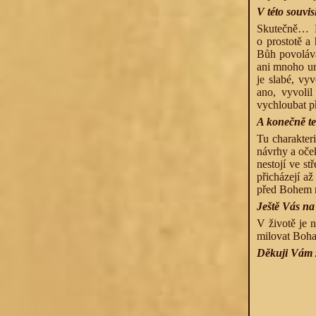
V této souvi
Skutečně… D
o prostotě a
Bůh povoláv
ani mnoho ur
je slabé, vy
ano, vyvolil
vychloubat 
A konečně t
Tu charakter
návrhy a oče
nestojí ve s
přicházejí až
před Bohem ml
Ještě Vás na
V životě je n
milovat Boha
Děkuji Vám 