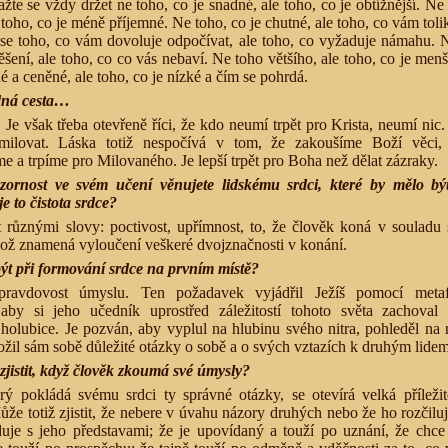
e se vždy držet ne toho, co je snadné, ale toho, co je obtížnější. Ne 
 toho, co je méně příjemné. Ne toho, co je chutné, ale toho, co vám toli
 se toho, co vám dovoluje odpočívat, ale toho, co vyžaduje námahu. 
šení, ale toho, co co vás nebaví. Ne toho většího, ale toho, co je menš
é a ceněné, ale toho, co je nízké a čím se pohrdá.
dná cesta…
 Je však třeba otevřeně říci, že kdo neumí trpět pro Krista, neumí nic
ilovat. Láska totiž nespočívá v tom, že zakoušíme Boží věci,
 a trpíme pro Milovaného. Je lepší trpět pro Boha než dělat zázraky.
ornost ve svém učení věnujete lidskému srdci, které by mělo bý
je to čistota srdce?
t různými slovy: poctivost, upřímnost, to, že člověk koná v souladu
 což znamená vyloučení veškeré dvojznačnosti v konání.
ýt při formování srdce na prvním místě?
pravdovost úmyslu. Ten požadavek vyjádřil Ježíš pomocí meta
aby si jeho učedník uprostřed záležitostí tohoto světa zachoval 
holubice. Je pozván, aby vyplul na hlubinu svého nitra, pohleděl na n
ožil sám sobě důležité otázky o sobě a o svých vztazích k druhým lidem
zjistit, když člověk zkoumá své úmysly?
rý pokládá svému srdci ty správné otázky, se otevírá velká příležit
že totiž zjistit, že nebere v úvahu názory druhých nebo že ho rozčilu
uje s jeho představami; že je upovídaný a touží po uznání, že chce