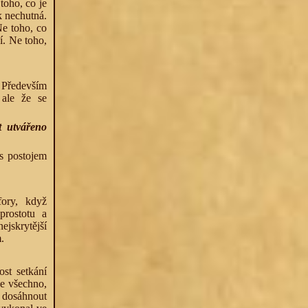
toho, co je
k nechutná.
Ne toho, co
í. Ne toho,
. Především
 ale že se
t utvářeno
 s postojem
fory, když
prostotu a
ejskrytější
.
ost setkání
je všechno,
 dosáhnout