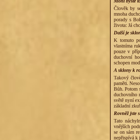
Mohl byste t
Člověk by se
mnoha duchov
porady s Boh
života: Já chc
Další je skl
K tomuto po
vlastníma ru
pouze v příp
duchovní hod
schopen modl
A sklony k ro
Takový člově
paměti. Nesou
Bůh. Potom se
duchovního r
světě nyní ex
základní zku
Rovněž jste 
Tato náchyln
vnějších podn
se on sám re
nepřispívá k