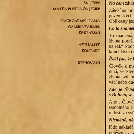
SV. JOSEF
Na čem závis
MATKA ELEKTA OD JEŽÍŠE
Záleží na tom
pozemských d
EDICE CARMELITANA
Obě cesty jso
GALERIE KARMEL
Co to znamená
KE STAŽENÍ
To znamená, 
života poraž
AKTUALITY
nalezl.“ Pod
KONTAKT
konci života 
Řekl jste, že
STĚHOVÁNÍ
Člověk si mys
iluzí, ve kt
života svůj o
věcí nebo du
Zde je třeba
s Bohem, se
Ano…Člověk 
samotného Bo
milosti za s
Nicméně, něk
Kdo nakládá 
potěšení… Ta