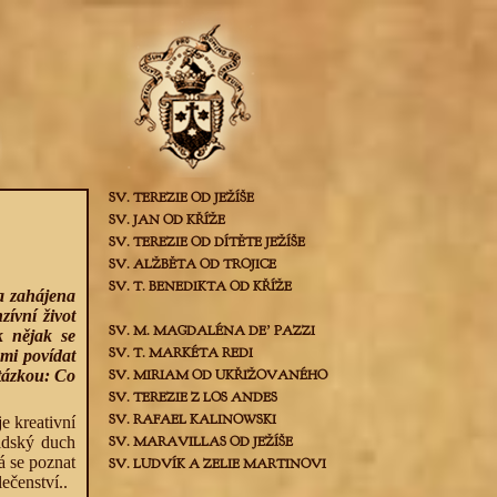
SV. TEREZIE OD JEŽÍŠE
SV. JAN OD KŘÍŽE
SV. TEREZIE OD DÍTĚTE JEŽÍŠE
SV. ALŽBĚTA OD TROJICE
SV. T. BENEDIKTA OD KŘÍŽE
a zahájena
zívní život
SV. M. MAGDALÉNA DEʼ PAZZI
k nějak se
SV. T. MARKÉTA REDI
ámi povídat
tázkou: Co
SV. MIRIAM OD UKŘIŽOVANÉHO
SV. TEREZIE Z LOS ANDES
SV. RAFAEL KALINOWSKI
e kreativní
lidský duch
SV. MARAVILLAS OD JEŽÍŠE
á se poznat
SV. LUDVÍK A ZELIE MARTINOVI
ečenství..