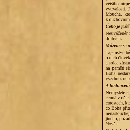
většího utrp
vytrvalosti.
Moucha, kte
k duchovním 
Čeho je ještě
Neuváženého
druhých.
Můžeme se na
Tajemství duš
o nich člověk
a srdce zůst
na paměti sl
Boha, nestará
všechno, nepř
A hodnocení
Nemyslete si,
cenná v očích
ctnostech, kt
co Boha přit
nenaslouchej
jiného, požád
člověk.