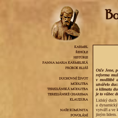
KARMEL
ŘEHOLE
HISTORIE
PANNA MARIA KARMELSKÁ
PROROK ELIÁŠ
Otče Jene, p
reforma mužs
DUCHOVNÍ ŽIVOT
v modlitbě 
MODLITBA
utvářelo duc
TEREZIÁNSKÁ MODLITBA
o klimatu du
je to vůbec 
TEREZIÁNSKÉ CHARISMA
KLAUZURA
Lidský duch n
a dynamický.
vytváří a ve 
NAŠE KOMUNITA
jiným lidem. 
POVOLÁNÍ