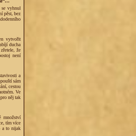
„já“…
 se vyhnul
í pěst, bez
ždodenního
n vytvořit
abíjí ducha
řetele, že
ostoj není
avivosti a
opouští sám
ání, cestou
amotném. Ve
pro něj tak
é množství
e, tím více
 a to nijak