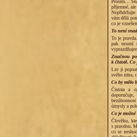
Prosím… Snažt
příjemné, ale
Nepřidržujte
vám dělá potě
co je vznešen
To není sna
To je pravda.
pak neumí m
vyprazdňujeme
Značnou poz
k čistotě. Co 
Lze ji popsa
svého nitra,
Co by mělo b
Čistota a o
doporučuje, 
bezúhonnost 
úmysly a pol
Co je možné 
Člověku, kte
s pravdou. Mů
co se neshod