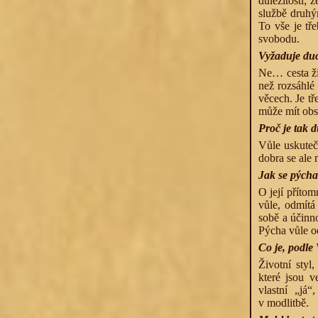
důležitosti; 
službě druhý
To vše je tř
svobodu.
Vyžaduje duc
Ne… cesta živ
než rozsáhlé
věcech. Je t
může mít obsá
Proč je tak d
Vůle uskutečň
dobra se ale 
Jak se pých
O její přítom
vůle, odmítá
sobě a účinn
Pýcha vůle o
Co je, podle
Životní styl
které jsou v
vlastní „já“
v modlitbě.