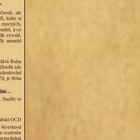
“
nosti, ale
ři, koho si
o mocných,
oudré, a co
ůh vyvolil,
věk nemohl
k dává Bohu
 člověk zde
rozhodování
l, je třeba
ežité…
. Snažte se
liński OCD
a Veverková
m svolením
karmelitánů