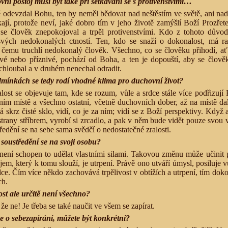
ní postoj musí být také při setkávání se s protivenstvími…
 odevzdal Bohu, ten by neměl bědovat nad neštěstím ve světě, ani na
kají, protože neví, jaké dobro tím v jeho životě zamýšlí Boží Prozřet
se člověk znepokojoval a trpěl protivenstvími. Kdo z tohoto důvodu
vých nedokonalých ctností. Ten, kdo se snaží o dokonalost, má ra
i čemu truchlí nedokonalý člověk. Všechno, co se člověku přihodí, ať
ivé nebo příznivé, pochází od Boha, a ten je dopouští, aby se člov
chloubal a v druhém nenechal odradit.
mínkách se tedy rodí vhodné klima pro duchovní život?
ost se objevuje tam, kde se rozum, vůle a srdce stále více podřizují 
ním místě a všechno ostatní, včetně duchovních dober, až na místě d
á skrz čisté sklo, vidí, co je za ním; vidí se z Boží perspektivy. Když 
strany stříbrem, vyrobí si zrcadlo, a pak v něm bude vidět pouze svou vl
edění se na sebe sama svědčí o nedostatečné zralosti.
 soustředění se na svoji osobu?
 není schopen to udělat vlastními silami. Takovou změnu může učinit
jem, který k tomu slouží, je utrpení. Právě ono utváří úmysl, posiluje v
dce. Čím více někdo zachovává trpělivost v obtížích a utrpení, tím doko
ch.
ost ale určitě není všechno?
e ne! Je třeba se také naučit ve všem se zapírat.
 o sebezapírání, můžete být konkrétní?