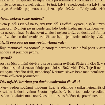
že touží po prospěchu; že tajně touží po odměně a vděčnosti za to, co
m; že chce mít víc než ostatní; že trpí, když je nedoceněný a když n
eba jasně uvidět, pojmenovat a přiznat před Ježíšem. Tehdy srdce získ
hovní pokrok velké znalosti?
ota je příliš krátká na to, aby byla příliš složitá. Vyžaduje spíše umrt
 znalosti. Rychleji po ní půjde ten, kdo bude hledat méně zalíbení ve
řeba nezapomínat, že duchovní znalosti nejsou totéž, co duchovní form
hlé znalosti o duchovních záležitostech, ale jeho srdce může být vlažn
ůležité pracovat na umrtvování vlastní vůle?
uje rozumová rozhodnutí, je zdrojem nezávislosti a dává pocit vlastní
mohou stát příčinou pýchy.
a pozná?
nosti svědčí přílišná důvěra v sebe a snaha ovládat. Pěstuje-li člověk v
 nebo alespoň si znesnadňuje poddání se Boží vůli. Důvěřuje-li neo
osti vynaloženého úsilí, nepochopí Kristova slova: beze mne nemůžete 
dmítá veškerou poslušnost.
 Vás, největší hrozbou pro ducha moderního člověka?
, který vedou současní moderní lidé, je příčinou vzniku nejrůznějšíc
e vztahu k duchovnímu životu nepřátelské. Jsou to: tendence zdůra
, sklon k aktivismu, roztržitosti a nesoustředěnosti, povrchnosti 