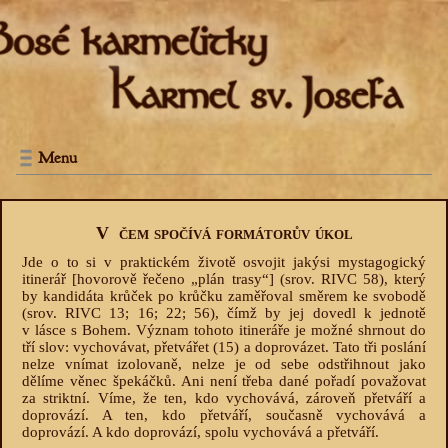
Menu
V čem spočívá formátorův úkol
Jde o to si v praktickém životě osvojit jakýsi mystagogický
itinerář [hovorově řečeno „plán trasy“] (srov. RIVC 58), který
by kandidáta krůček po krůčku zaměřoval směrem ke svobodě
(srov. RIVC 13; 16; 22; 56), čímž by jej dovedl k jednotě
v lásce s Bohem. Význam tohoto itineráře je možné shrnout do
tří slov: vychovávat, přetvářet
(15)
a doprovázet. Tato tři poslání
nelze vnímat izolovaně, nelze je od sebe odstřihnout jako
dělíme věnec špekáčků. Ani není třeba dané pořadí považovat
za striktní. Víme, že ten, kdo vychovává, zároveň přetváří a
doprovází. A ten, kdo přetváří, současně vychovává a
doprovází. A kdo doprovází, spolu vychovává a přetváří.