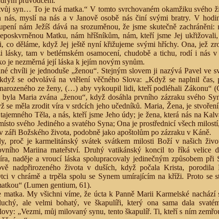
udrým průvodcem.
 tvůj syn… To je tvá matka.“ V tomto svrchovaném okamžiku svého ži
 nás, myslí na nás a v Janově osobě nás činí svými bratry. V hodin
upení nám Ježíš dává na srozuměnou, že jsme skutečně zachráněni:
poskvrněnou Matku, nám hříšníkům, nám, kteří jsme Jej ukřižovali, 
i, co děláme, když Jej ještě nyní křižujeme svými hříchy. Ona, jež zr
i lásky, tam v betlémském osamocení, chudobě a tichu, rodí i nás v 
ko je nezměrná její láska k jejím novým synům.
lné chvíli je jednoduše „ženou“. Stejným slovem ji nazývá Pavel ve 
dyž se odvolává na vtělení věčného Slova: „Když se naplnil čas, 
narozeného ze ženy, (…) aby vykoupil lidi, kteří podléhali Zákonu“ (
byla Maria zvána „ženou“, když dosáhla prvního zázraku svého Syna
 se měla zrodit víra v srdcích jeho učedníků. Maria, Žena, je stvoření,
 tajemného Těla, a nás, kteří jsme Jeho údy; je žena, která nás na Kalvá
ísto svého Jediného a svatého Syna; Ona je prostřednicí všech milostí
 v záři Božského života, podobně jako apoštolům po zázraku v Káně.
, proč je karmelitánský svátek svátkem milosti Boží v našich život
vního Mariina mateřství. Druhý vatikánský koncil to říká velice do
víra, naděje a vroucí láska spolupracovaly jedinečným způsobem při 
vě nadpřirozeného života v duších, když počala Krista, porodila H
Otci v chrámě a trpěla spolu se Synem umírajícím na kříži. Proto se s
 matkou“ (Lumen gentium, 61).
e matka. My všichni víme, že úcta k Panně Marii Karmelské nachází 
duchý, ale velmi bohatý, ve škapulíři, který ona sama dala svat
lovy: „Vezmi, můj milovaný synu, tento škapulíř. Ti, kteří s ním zemř