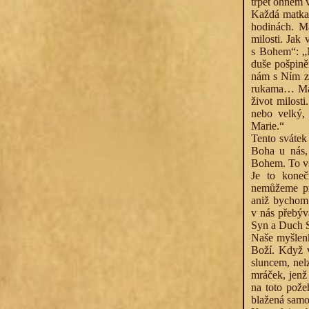
trpět ohněm 
Každá matka 
hodinách. M
milosti. Jak
s Bohem“: „M
duše pošpiněn
nám s Ním za
rukama… Mari
život milost
nebo velký,
Marie.“
Tento svátek
Boha u nás, 
Bohem. To vš
Je to koneč
nemůžeme pro
aniž bychom 
v nás přebýv
Syn a Duch Sv
Naše myšlenk
Boží. Když v
sluncem, nel
mráček, jenž
na toto pože
blažená samo