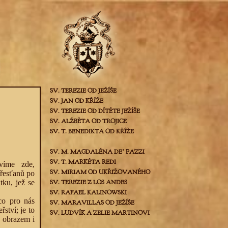
SV. TEREZIE OD JEŽÍŠE
SV. JAN OD KŘÍŽE
SV. TEREZIE OD DÍTĚTE JEŽÍŠE
SV. ALŽBĚTA OD TROJICE
SV. T. BENEDIKTA OD KŘÍŽE
SV. M. MAGDALÉNA DEʼ PAZZI
SV. T. MARKÉTA REDI
avíme zde,
SV. MIRIAM OD UKŘIŽOVANÉHO
křesťanů po
tku, jež se
SV. TEREZIE Z LOS ANDES
SV. RAFAEL KALINOWSKI
co pro nás
SV. MARAVILLAS OD JEŽÍŠE
ství; je to
SV. LUDVÍK A ZELIE MARTINOVI
a obrazem i