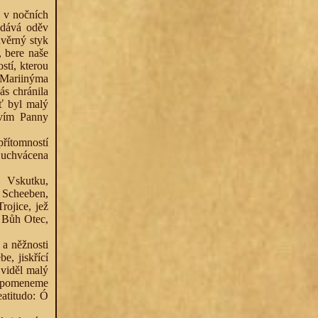
e v nočních
 dává oděv
ůvěrný styk
, bere naše
stí, kterou
 Mariinýma
s chránila
ať byl malý
tvím Panny
přítomností
 uchvácena
. Vskutku,
 Scheeben,
rojice, jež
, Bůh Otec,
 a něžnosti
, jiskřící
 viděl malý
vzpomeneme
eatitudo: Ó