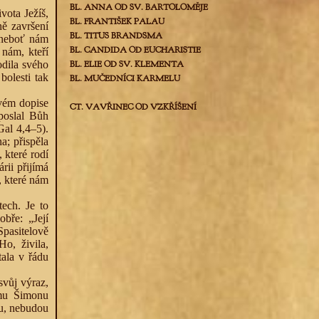
BL. ANNA OD SV. BARTOLOMĚJE
vota Ježíš,
BL. FRANTIŠEK PALAU
ě završení
BL. TITUS BRANDSMA
 neboť nám
BL. CANDIDA OD EUCHARISTIE
nám, kteří
odila svého
BL. ELIE OD SV. KLEMENTA
bolesti tak
BL. MUČEDNÍCI KARMELU
svém dopise
CT. VAVŘINEC OD VZKŘÍŠENÍ
poslal Bůh
Gal 4,4–5).
; přispěla
 které rodí
rii přijímá
, které nám
ech. Je to
bře: „Její
Spasitelově
o, živila,
tala v řádu
svůj výraz,
ému Šimonu
ou, nebudou