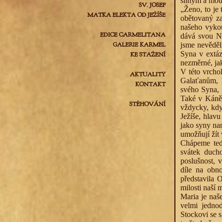
silným a mo
SV. JOSEF
„Ženo, to je
MATKA ELEKTA OD JEŽÍŠE
obětovaný za
našeho vyko
EDICE CARMELITANA
dává svou Ne
GALERIE KARMEL
jsme nevěděl
Syna v extáz
KE STAŽENÍ
nezměrné, ja
V této vrcho
AKTUALITY
Galaťanům, k
KONTAKT
svého Syna, 
Také v Káně 
STĚHOVÁNÍ
vždycky, když
Ježíše, hlavu
jako syny nam
umožňují žít
Chápeme tedy
svátek ducho
poslušnost, 
díle na obno
představila 
milosti naší
Maria je naš
velmi jedno
Stockovi se s