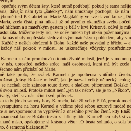
věčným.“
opatřuje svým dětem šaty, které nutně potřebují, pokud je sama nešij
aria, dávajíc nám tyto „šatečky“, nám umožňuje pochopit, že nám
 výborně řekl P. Gabriel od Marie Magdalény ve své slavné knize „D
aria, zcela čistá, plná milosti už od prvního okamžiku svého početí
é hříchem a s mateřským gestem je bělí v krvi Kristově, odívá je milo
sloužila. Můžeme tedy říci, že oděv milosti byl utkán požehnanýma
a nás nikdy nepřestala sledovat svým mateřským pohledem, aby v ná
i. Každé z našich obrácení k Bohu, každé naše povstání z hříchu – 
 každý náš pokrok v milosti, se uskutečňuje vždycky prostřednic
 Karmelu k nám promlouvá o tomto životě milosti, jenž je samotnou 
v nás, uprostřed našeho srdce, naší osobnosti, která má být zcela
echno nám přichází od Marie.
ně také proto, že svátek Karmelu je apotheosa vnitřního života
žívat „krásy Božské milosti“, jak je nazval velký německý teolog
se nechali cele zajmout touto živou a sladkou přítomností Božské T
á svou milostí. Protože milost není „jen tak něco“, ale je to „Někdo“
atý, kteří si z nás učinili svůj příbytek.
a tedy jde do samoty hory Karmelu, kde žil velký Eliáš, prorok moci
ystupujeme na horu Karmel a vidíme před sebou azurově modré nebe
ze si nevzpomenout na vyprávění z dnešního prvního čtení, kdy Eliáš
 znamenal konec Božího trestu za hříchy lidu. Karmel! Jen když si 
hnané místo, opakujeme si krásnou větu: „O beata solitudo, o sola b
to, ó samotná blaženosti!“