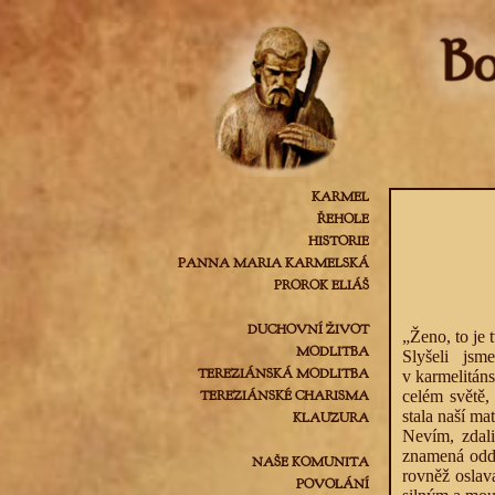
KARMEL
ŘEHOLE
HISTORIE
PANNA MARIA KARMELSKÁ
PROROK ELIÁŠ
DUCHOVNÍ ŽIVOT
„Ženo, to je
MODLITBA
Slyšeli jsm
TEREZIÁNSKÁ MODLITBA
v karmelitáns
TEREZIÁNSKÉ CHARISMA
celém světě,
stala naší m
KLAUZURA
Nevím, zdali
znamená odda
NAŠE KOMUNITA
rovněž oslava
POVOLÁNÍ