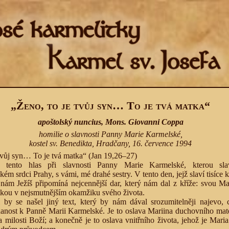
„Ženo, to je tvůj syn… To je tvá matka“
apoštolský nuncius, Mons. Giovanni Coppa
homilie o slavnosti Panny Marie Karmelské,
kostel sv. Benedikta, Hradčany, 16. července 1994
 tvůj syn… To je tvá matka“ (Jan 19,26–27)
e tento hlas při slavnosti Panny Marie Karmelské, kterou sl
kém srdci Prahy, s vámi, mé drahé sestry. V tento den, jejž slaví tisíce 
 nám Ježíš připomíná nejcennější dar, který nám dal z kříže: svou Ma
atkou v nejsmutnějším okamžiku svého života.
 by se našel jiný text, který by nám dával srozumitelněji najevo, 
nost k Panně Marii Karmelské. Je to oslava Mariina duchovního mateř
 milosti Boží; a konečně je to oslava vnitřního života, jehož je Mari