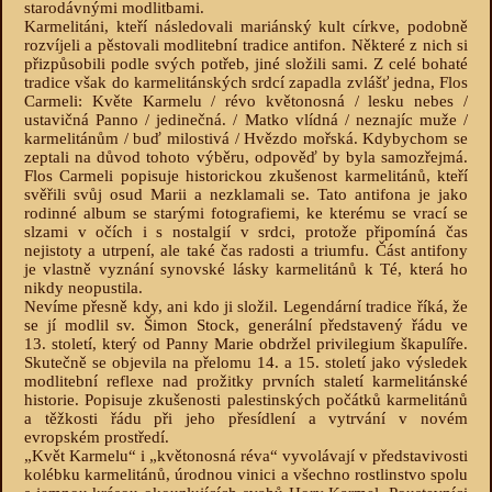
starodávnými modlitbami.
Karmelitáni, kteří následovali mariánský kult církve, podobně
rozvíjeli a pěstovali modlitební tradice antifon. Některé z nich si
přizpůsobili podle svých potřeb, jiné složili sami. Z celé bohaté
tradice však do karmelitánských srdcí zapadla zvlášť jedna, Flos
Carmeli: Květe Karmelu / révo květonosná / lesku nebes /
ustavičná Panno / jedinečná. / Matko vlídná / neznajíc muže /
karmelitánům / buď milostivá / Hvězdo mořská. Kdybychom se
zeptali na důvod tohoto výběru, odpověď by byla samozřejmá.
Flos Carmeli popisuje historickou zkušenost karmelitánů, kteří
svěřili svůj osud Marii a nezklamali se. Tato antifona je jako
rodinné album se starými fotografiemi, ke kterému se vrací se
slzami v očích i s nostalgií v srdci, protože připomíná čas
nejistoty a utrpení, ale také čas radosti a triumfu. Část antifony
je vlastně vyznání synovské lásky karmelitánů k Té, která ho
nikdy neopustila.
Nevíme přesně kdy, ani kdo ji složil. Legendární tradice říká, že
se jí modlil sv. Šimon Stock, generální představený řádu ve
13. století, který od Panny Marie obdržel privilegium škapulíře.
Skutečně se objevila na přelomu 14. a 15. století jako výsledek
modlitební reflexe nad prožitky prvních staletí karmelitánské
historie. Popisuje zkušenosti palestinských počátků karmelitánů
a těžkosti řádu při jeho přesídlení a vytrvání v novém
evropském prostředí.
„Květ Karmelu“ i „květonosná réva“ vyvolávají v představivosti
kolébku karmelitánů, úrodnou vinici a všechno rostlinstvo spolu