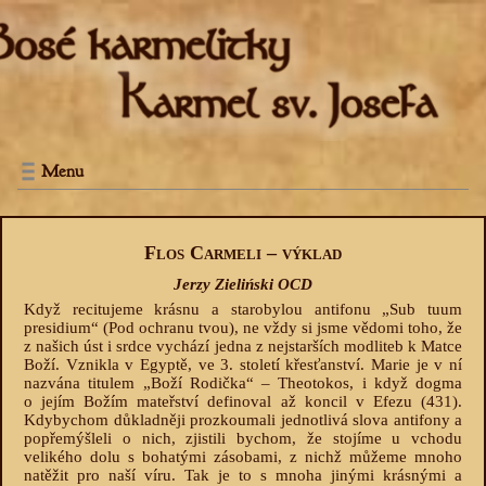
Menu
Flos Carmeli – výklad
Jerzy Zieliński OCD
Když recitujeme krásnu a starobylou antifonu „Sub tuum
presidium“ (Pod ochranu tvou), ne vždy si jsme vědomi toho, že
z našich úst i srdce vychází jedna z nejstarších modliteb k Matce
Boží. Vznikla v Egyptě, ve 3. století křesťanství. Marie je v ní
nazvána titulem „Boží Rodička“ – Theotokos, i když dogma
o jejím Božím mateřství definoval až koncil v Efezu (431).
Kdybychom důkladněji prozkoumali jednotlivá slova antifony a
popřemýšleli o nich, zjistili bychom, že stojíme u vchodu
velikého dolu s bohatými zásobami, z nichž můžeme mnoho
natěžit pro naší víru. Tak je to s mnoha jinými krásnými a