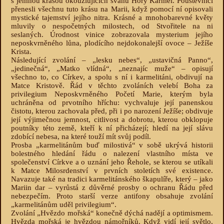
s jemnou krásou okouzlujících svahů Hory Karmel. Poustevníci
přenesli všechnu tuto krásu na Marii, když pomocí ní opisovali
mystické tajemství jejího nitra. Krásné a mnohobarevné květy
mluvily o nespočetných milostech, od Stvořitele na ni
seslaných. Úrodnost vinice zobrazovala mysterium jejího
neposkvrněného lůna, plodícího nejdokonalejší ovoce – Ježíše
Krista.
Následující zvolání – „lesku nebes“, „ustavičná Panno“,
„jedinečná“, „Matko vlídná“, „neznajíc muže“ – opisují
všechno to, co Církev, a spolu s ní i karmelitáni, obdivují na
Matce Kristově. Řád v těchto zvoláních velebí Boha za
privilegium Neposkvrněného Početí Marie, kterým byla
uchráněna od prvotního hříchu: vychvaluje její panenskou
čistotu, kterou zachovala před, při i po narození Ježíše; obdivuje
její výjimečnou jemnost, citlivost a dobrotu, kterou obklopuje
poutníky této země, kteří k ní přicházejí; hledí na její slávu
zdobící nebesa, na které touží mít svůj podíl.
Prosba „karmelitánům buď milostivá“ v sobě ukrývá historii
bolestného hledání řádu o nalezení vlastního místa ve
společenství Církve a o uznání jeho Řehole, se kterou se utíkali
k Matce Milosrdenství v prvních stoletích své existence.
Navazuje také na tradici karmelitánského škapulíře, který – jako
Mariin dar – vyrůstá z důvěrné prosby o ochranu Řádu před
nebezpečím. Proto starší verze antifony obsahuje zvolání
„karmelitánům uděl privilegium“.
Zvolání „Hvězdo mořská“ konečně dýchá nadějí a optimismem.
Hvězda mořská je hvězdou námořníků. Když vidí její světlo,