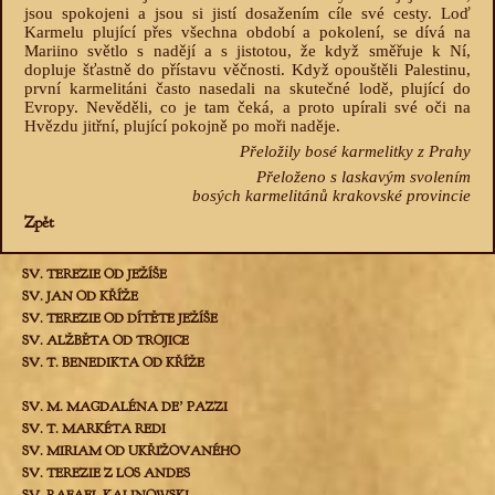
jsou spokojeni a jsou si jistí dosažením cíle své cesty. Loď
Karmelu plující přes všechna období a pokolení, se dívá na
Mariino světlo s nadějí a s jistotou, že když směřuje k Ní,
dopluje šťastně do přístavu věčnosti. Když opouštěli Palestinu,
první karmelitáni často nasedali na skutečné lodě, plující do
Evropy. Nevěděli, co je tam čeká, a proto upírali své oči na
Hvězdu jitřní, plující pokojně po moři naděje.
Přeložily bosé karmelitky z Prahy
Přeloženo s laskavým svolením
bosých karmelitánů krakovské provincie
Zpět
SV. TEREZIE OD JEŽÍŠE
SV. JAN OD KŘÍŽE
SV. TEREZIE OD DÍTĚTE JEŽÍŠE
SV. ALŽBĚTA OD TROJICE
SV. T. BENEDIKTA OD KŘÍŽE
SV. M. MAGDALÉNA DEʼ PAZZI
SV. T. MARKÉTA REDI
SV. MIRIAM OD UKŘIŽOVANÉHO
SV. TEREZIE Z LOS ANDES