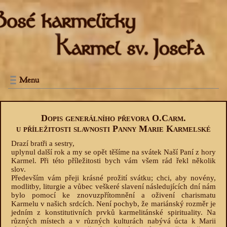
Menu
Dopis generálního převora O.Carm.
u příležitosti slavnosti Panny Marie Karmelské
Drazí bratři a sestry,
uplynul další rok a my se opět těšíme na svátek Naší Paní z hory
Karmel. Při této příležitosti bych vám všem rád řekl několik
slov.
Především vám přeji krásné prožití svátku; chci, aby novény,
modlitby, liturgie a vůbec veškeré slavení následujících dní nám
bylo pomocí ke znovuzpřítomnění a oživení charismatu
Karmelu v našich srdcích. Není pochyb, že mariánský rozměr je
jedním z konstitutivních prvků karmelitánské spirituality. Na
různých místech a v různých kulturách nabývá úcta k Marii