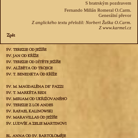
S bratrským pozdravem
Fernando Millán Romeral O.Carm.
Generální převor
Z anglického textu přeložil: Norbert Žuška O.Carm.
Z www.karmel.cz
Zpět
SV. TEREZIE OD JEŽÍŠE
SV. JAN OD KŘÍŽE
SV. TEREZIE OD DÍTĚTE JEŽÍŠE
SV. ALŽBĚTA OD TROJICE
SV. T. BENEDIKTA OD KŘÍŽE
SV. M. MAGDALÉNA DEʼ PAZZI
SV. T. MARKÉTA REDI
SV. MIRIAM OD UKŘIŽOVANÉHO
SV. TEREZIE Z LOS ANDES
SV. RAFAEL KALINOWSKI
SV. MARAVILLAS OD JEŽÍŠE
SV. LUDVÍK A ZELIE MARTINOVI
BL. ANNA OD SV. BARTOLOMĚJE