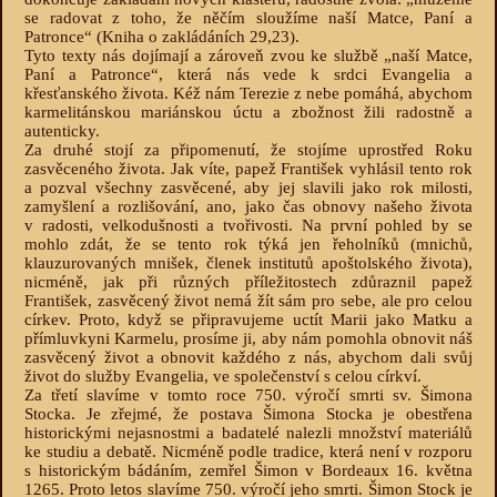
se radovat z toho, že něčím sloužíme naší Matce, Paní a
Patronce“ (Kniha o zakládáních 29,23).
Tyto texty nás dojímají a zároveň zvou ke službě „naší Matce,
Paní a Patronce“, která nás vede k srdci Evangelia a
křesťanského života. Kéž nám Terezie z nebe pomáhá, abychom
karmelitánskou mariánskou úctu a zbožnost žili radostně a
autenticky.
Za druhé stojí za připomenutí, že stojíme uprostřed Roku
zasvěceného života. Jak víte, papež František vyhlásil tento rok
a pozval všechny zasvěcené, aby jej slavili jako rok milosti,
zamyšlení a rozlišování, ano, jako čas obnovy našeho života
v radosti, velkodušnosti a tvořivosti. Na první pohled by se
mohlo zdát, že se tento rok týká jen řeholníků (mnichů,
klauzurovaných mnišek, členek institutů apoštolského života),
nicméně, jak při různých příležitostech zdůraznil papež
František, zasvěcený život nemá žít sám pro sebe, ale pro celou
církev. Proto, když se připravujeme uctít Marii jako Matku a
přímluvkyni Karmelu, prosíme ji, aby nám pomohla obnovit náš
zasvěcený život a obnovit každého z nás, abychom dali svůj
život do služby Evangelia, ve společenství s celou církví.
Za třetí slavíme v tomto roce 750. výročí smrti sv. Šimona
Stocka. Je zřejmé, že postava Šimona Stocka je obestřena
historickými nejasnostmi a badatelé nalezli množství materiálů
ke studiu a debatě. Nicméně podle tradice, která není v rozporu
s historickým bádáním, zemřel Šimon v Bordeaux 16. května
1265. Proto letos slavíme 750. výročí jeho smrti. Šimon Stock je