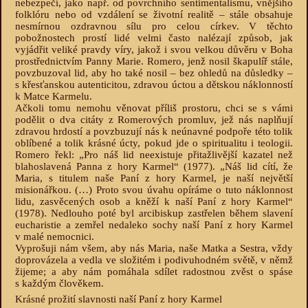
nebezpečí, jako např. od povrchního sentimentalismu, vnějšího
folklóru nebo od vzdálení se životní realitě – stále obsahuje
nesmírnou ozdravnou sílu pro celou církev. V těchto
pobožnostech prostí lidé velmi často nalézají způsob, jak
vyjádřit veliké pravdy víry, jakož i svou velkou důvěru v Boha
prostřednictvím Panny Marie. Romero, jenž nosil škapulíř stále,
povzbuzoval lid, aby ho také nosil – bez ohledů na důsledky –
s křesťanskou autenticitou, zdravou úctou a dětskou náklonností
k Matce Karmelu.
Ačkoli tomu nemohu věnovat příliš prostoru, chci se s vámi
podělit o dva citáty z Romerových promluv, jež nás naplňují
zdravou hrdostí a povzbuzují nás k neúnavné podpoře této tolik
oblíbené a tolik krásné úcty, pokud jde o spiritualitu i teologii.
Romero řekl: „Pro náš lid neexistuje přitažlivější kazatel než
blahoslavená Panna z hory Karmel“ (1977). „Náš lid cítí, že
Maria, s titulem naše Paní z hory Karmel, je naší největší
misionářkou. (…) Proto svou úvahu opíráme o tuto náklonnost
lidu, zasvěcených osob a kněží k naší Paní z hory Karmel“
(1978). Nedlouho poté byl arcibiskup zastřelen během slavení
eucharistie a zemřel nedaleko sochy naší Paní z hory Karmel
v malé nemocnici.
Vyprošuji nám všem, aby nás Maria, naše Matka a Sestra, vždy
doprovázela a vedla ve složitém i podivuhodném světě, v němž
žijeme; a aby nám pomáhala sdílet radostnou zvěst o spáse
s každým člověkem.
Krásné prožití slavnosti naší Paní z hory Karmel