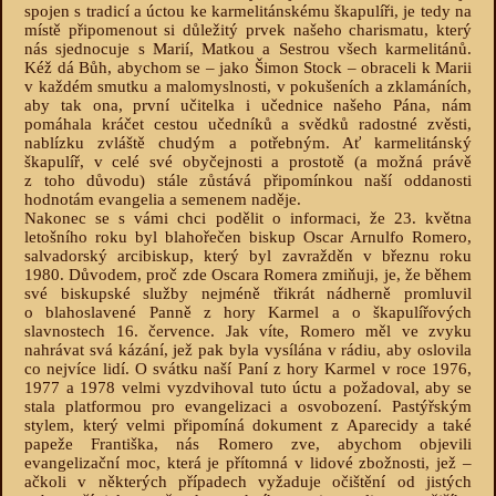
spojen s tradicí a úctou ke karmelitánskému škapulíři, je tedy na
místě připomenout si důležitý prvek našeho charismatu, který
nás sjednocuje s Marií, Matkou a Sestrou všech karmelitánů.
Kéž dá Bůh, abychom se – jako Šimon Stock – obraceli k Marii
v každém smutku a malomyslnosti, v pokušeních a zklamáních,
aby tak ona, první učitelka i učednice našeho Pána, nám
pomáhala kráčet cestou učedníků a svědků radostné zvěsti,
nablízku zvláště chudým a potřebným. Ať karmelitánský
škapulíř, v celé své obyčejnosti a prostotě (a možná právě
z toho důvodu) stále zůstává připomínkou naší oddanosti
hodnotám evangelia a semenem naděje.
Nakonec se s vámi chci podělit o informaci, že 23. května
letošního roku byl blahořečen biskup Oscar Arnulfo Romero,
salvadorský arcibiskup, který byl zavražděn v březnu roku
1980. Důvodem, proč zde Oscara Romera zmiňuji, je, že během
své biskupské služby nejméně třikrát nádherně promluvil
o blahoslavené Panně z hory Karmel a o škapulířových
slavnostech 16. července. Jak víte, Romero měl ve zvyku
nahrávat svá kázání, jež pak byla vysílána v rádiu, aby oslovila
co nejvíce lidí. O svátku naší Paní z hory Karmel v roce 1976,
1977 a 1978 velmi vyzdvihoval tuto úctu a požadoval, aby se
stala platformou pro evangelizaci a osvobození. Pastýřským
stylem, který velmi připomíná dokument z Aparecidy a také
papeže Františka, nás Romero zve, abychom objevili
evangelizační moc, která je přítomná v lidové zbožnosti, jež –
ačkoli v některých případech vyžaduje očištění od jistých