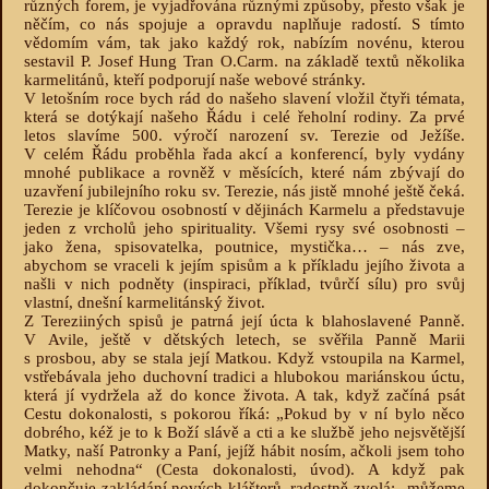
různých forem, je vyjadřována různými způsoby, přesto však je
něčím, co nás spojuje a opravdu naplňuje radostí. S tímto
vědomím vám, tak jako každý rok, nabízím novénu, kterou
sestavil P. Josef Hung Tran O.Carm. na základě textů několika
karmelitánů, kteří podporují naše webové stránky.
V letošním roce bych rád do našeho slavení vložil čtyři témata,
která se dotýkají našeho Řádu i celé řeholní rodiny. Za prvé
letos slavíme 500. výročí narození sv. Terezie od Ježíše.
V celém Řádu proběhla řada akcí a konferencí, byly vydány
mnohé publikace a rovněž v měsících, které nám zbývají do
uzavření jubilejního roku sv. Terezie, nás jistě mnohé ještě čeká.
Terezie je klíčovou osobností v dějinách Karmelu a představuje
jeden z vrcholů jeho spirituality. Všemi rysy své osobnosti –
jako žena, spisovatelka, poutnice, mystička… – nás zve,
abychom se vraceli k jejím spisům a k příkladu jejího života a
našli v nich podněty (inspiraci, příklad, tvůrčí sílu) pro svůj
vlastní, dnešní karmelitánský život.
Z Tereziiných spisů je patrná její úcta k blahoslavené Panně.
V Avile, ještě v dětských letech, se svěřila Panně Marii
s prosbou, aby se stala její Matkou. Když vstoupila na Karmel,
vstřebávala jeho duchovní tradici a hlubokou mariánskou úctu,
která jí vydržela až do konce života. A tak, když začíná psát
Cestu dokonalosti, s pokorou říká: „Pokud by v ní bylo něco
dobrého, kéž je to k Boží slávě a cti a ke službě jeho nejsvětější
Matky, naší Patronky a Paní, jejíž hábit nosím, ačkoli jsem toho
velmi nehodna“ (Cesta dokonalosti, úvod). A když pak
dokončuje zakládání nových klášterů, radostně zvolá: „můžeme