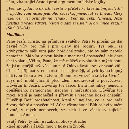
nám, víra stojící často i proti argumentům lidské logiky.
„Petr se vydal na okružní cestu a přišel i ke křesťanům, kteří žili
v Lyddě. Tam našel jednoho člověka, jmenoval se Eneáš, který
ležel osm let ochnulý na lehátku. Petr mu řekl: ‘Eneáši, Ježíš
Kristus ti vrací zdraví! Vstaň a sám si ustel!’ A on ihned vstal.“
(Sk 9,32–34)
Modlitba:
Pane Ježíši Kriste, na přímluvu svatého Petra tě prosím za dar
pevné víry pro mě i pro členy mé rodiny. Tys řekl, že
kdybychom měli víru jako hořčičné zrnko, nic by nám nebylo
nemožné. Má víra v tvou lásku a moc není dostatečná, ale dnes
chci volat: „Věřím, Pane, že mě můžeš osvobodit z mých pout,
že jsi mocnější než všechno zlo! Odevzdávám se tvé svaté vůli.
Chci tě přijímat v eucharistii co nejčastěji, abych byl schopný
cítit tvou lásku a tvou živou přítomnost ve svém srdci a životě a
abys mě mohl chránit před zlem, uzdravovat a posvěcovat.
Důvěřuji ti, Ježíši. Důvěřuji tvé lásce, která mě nikdy nenechá
opuštěného, nemocného, slabého a nešťastného. Důvěřuji tvé
moci, která je nekonečná a převyšuje všechno lidské chápání.
Důvěřuji Boží prozřetelnosti, která ví nejlépe, co je pro naše
životy dobré a posvěcující. Ať se všemohoucí Bůh oslaví v mém
životě, v mých nemocech, vztazích i ve všech svazujících
poutech. Amen.
Svatý Petře, ty sám jsi zakusil okovy strachu,
které spoutávají Boží moc v lidském životě.