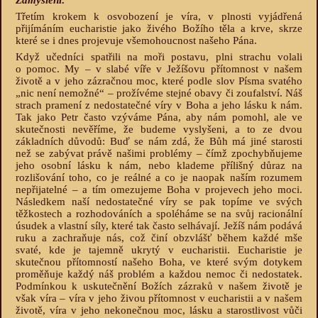
Zamyšlení:
Třetím krokem k osvobození je víra, v plnosti vyjádřená
přijímáním eucharistie jako živého Božího těla a krve, skrze
které se i dnes projevuje všemohoucnost našeho Pána.
Když učedníci spatřili na moři postavu, plni strachu volali
o pomoc. My – v slabé víře v Ježíšovu přítomnost v našem
životě a v jeho zázračnou moc, které podle slov Písma svatého
„nic není nemožné“ – prožívéme stejné obavy či zoufalství. Náš
strach pramení z nedostatečné víry v Boha a jeho lásku k nám.
Tak jako Petr často vzýváme Pána, aby nám pomohl, ale ve
skutečnosti nevěříme, že budeme vyslyšeni, a to ze dvou
základních důvodů: Buď se nám zdá, že Bůh má jiné starosti
než se zabývat právě našimi problémy – čímž zpochybňujeme
jeho osobní lásku k nám, nebo klademe přílišný důraz na
rozlišování toho, co je reálné a co je naopak naším rozumem
nepřijatelné – a tím omezujeme Boha v projevech jeho moci.
Následkem naší nedostatečné víry se pak topíme ve svých
těžkostech a rozhodováních a spoléháme se na svůj racionální
úsudek a vlastní síly, které tak často selhávají. Ježíš nám podává
ruku a zachraňuje nás, což činí obzvlášť během každé mše
svaté, kde je tajemně ukrytý v eucharistii. Eucharistie je
skutečnou přítomností našeho Boha, ve které svým dotykem
proměňuje každý náš problém a každou nemoc či nedostatek.
Podmínkou k uskutečnění Božích zázraků v našem životě je
však víra – víra v jeho živou přítomnost v eucharistii a v našem
životě, víra v jeho nekonečnou moc, lásku a starostlivost vůči