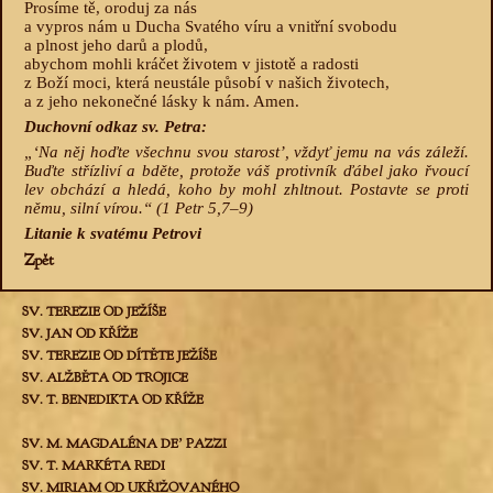
Prosíme tě, oroduj za nás
a vypros nám u Ducha Svatého víru a vnitřní svobodu
a plnost jeho darů a plodů,
abychom mohli kráčet životem v jistotě a radosti
z Boží moci, která neustále působí v našich životech,
a z jeho nekonečné lásky k nám. Amen.
Duchovní odkaz sv. Petra:
„‘Na něj hoďte všechnu svou starost’, vždyť jemu na vás záleží.
Buďte střízliví a bděte, protože váš protivník ďábel jako řvoucí
lev obchází a hledá, koho by mohl zhltnout. Postavte se proti
němu, silní vírou.“ (1 Petr 5,7–9)
Litanie k svatému Petrovi
Zpět
SV. TEREZIE OD JEŽÍŠE
SV. JAN OD KŘÍŽE
SV. TEREZIE OD DÍTĚTE JEŽÍŠE
SV. ALŽBĚTA OD TROJICE
SV. T. BENEDIKTA OD KŘÍŽE
SV. M. MAGDALÉNA DEʼ PAZZI
SV. T. MARKÉTA REDI
SV. MIRIAM OD UKŘIŽOVANÉHO