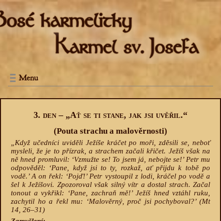
Menu
3. den – „Ať se ti stane, jak jsi uvěřil.“
(Pouta strachu a malověrnosti)
„Když učedníci uviděli Ježíše kráčet po moři, zděsili se, neboť
mysleli, že je to přízrak, a strachem začali křičet. Ježíš však na
ně hned promluvil: ‘Vzmužte se! To jsem já, nebojte se!’ Petr mu
odpověděl: ‘Pane, když jsi to ty, rozkaž, ať přijdu k tobě po
vodě.’ A on řekl: ‘Pojď!’ Petr vystoupil z lodi, kráčel po vodě a
šel k Ježíšovi. Zpozoroval však silný vítr a dostal strach. Začal
tonout a vykřikl: ‘Pane, zachraň mě!’ Ježíš hned vztáhl ruku,
zachytil ho a řekl mu: ‘Malověrný, proč jsi pochyboval?’ (Mt
14, 26–31)