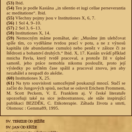
(53)
Ibid.
(54)
Ten je podle Kasiána „in silentio et iugi cellae perseverantia
ac meditatione“. Ibid.
(55)
Všechny pojmy jsou v Institutiones X, 6, 7.
(56)
1 Sol 4, 9–10.
(57)
2 Sol 3, 6–13.
(58)
Institutiones X, 14.
(59)
Nemocným máme pomáhat, ale: „Musíme jim ulehčovat
spíše tím, co vyděláme tvrdou prací v potu, a ne z výnosů
kapitálu (de abundantiae cumulo) nebo peněz v záloze či ze
štědrosti a bohatství druhých.“ Ibid. X, 17. Kasián uvádí příklad
mnicha Pavla, který tvrdě pracoval, a protože žil v úplné
samotě, jeho práce nemohla nikomu posloužit, proto její
výsledky po určitém čase spálil a pracoval znovu, jen aby
nezahálel a neupadl do akédie.
(60)
Institutiones X, 25.
(61)
Na tyto souvislosti samozřejmě poukazují mnozí. Stačí se
začíst do Jungových spisů, nechat se oslovit Erichem Frommem,
M. Scott Peckem, V. E. Franklem aj. V české literatuře
upozorňuji také na sice jednostrannou, ale stále inspirující
publikaci BEZDĚK, C. Etikoterapie. Záhada života a smrti,
Olomouc : Gemma89, 1995.
SV. TEREZIE OD JEŽÍŠE
SV. JAN OD KŘÍŽE