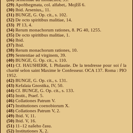
(29)
Apofthegmata, col. alfabet,. Mojžíš 6.
(30)
Ibid. Arsenius,, 11.
(31)
BUNGE, G. Op. cit., s. 102.
(32)
De octo spiritibus malitiae, 14.
(33)
Př 13, 4.
(34)
Rerum monachorum rationes, 8. PG 40, 1255.
(35)
De octo spiritibus malitiae, 1.
(36)
Ibid.
(37)
Ibid.
(38)
Rerum monachorum rationes, 10.
(39)
Sententiae ad virginem, 39.
(40)
BUNGE, G. Op. cit., s. 110.
(41)
Cf. HAUSHERR, I. Philautie. De la tendresse pour soi ŕ la
charité selon saint Maxime le Confesseur. OCA 137. Roma : PIO
1952.
(42)
BUNGE, G. Op. cit., s. 131.
(43)
Kefalaia Gnostika, IV, 50.
(44)
Cf. BUNGE, G. Op. cit., s. 133.
(45)
Instit., Praef. 5.
(46)
Collationes Patrum V.
(47)
Institutiones coenobiorum X.
(48)
Collationes Patrum V, 2.
(49)
Ibid. V, 11.
(50)
Ibid. V, 16.
(51)
11–12 našeho času.
(52)
Institutiones X, 2.