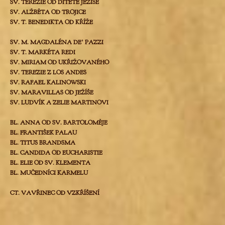
SV. TEREZIE OD DÍTĚTE JEŽÍŠE
SV. ALŽBĚTA OD TROJICE
SV. T. BENEDIKTA OD KŘÍŽE
SV. M. MAGDALÉNA DEʼ PAZZI
SV. T. MARKÉTA REDI
SV. MIRIAM OD UKŘIŽOVANÉHO
SV. TEREZIE Z LOS ANDES
SV. RAFAEL KALINOWSKI
SV. MARAVILLAS OD JEŽÍŠE
SV. LUDVÍK A ZELIE MARTINOVI
BL. ANNA OD SV. BARTOLOMĚJE
BL. FRANTIŠEK PALAU
BL. TITUS BRANDSMA
BL. CANDIDA OD EUCHARISTIE
BL. ELIE OD SV. KLEMENTA
BL. MUČEDNÍCI KARMELU
CT. VAVŘINEC OD VZKŘÍŠENÍ