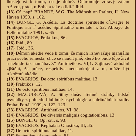
lhostejnost k tomu, co je dobré. Ochromuje zdravý zájem
o život, práci, o Boha a také o lidi.“ Ibid.
(13)
Cf. např. BRANDE, W.G. The Midrash on Psalms, II. New
Haven 1959, s. 102.
(14)
BUNGE, G. Akédia. La doctrine spirituelle d´Évagre le
Pontique sur l´ acédie. Spiritualité orientale n. 52. Abbaye de
Bellefontaine 1991, s. 65.
(15)
EVAGRIOS, Praktikos, 86.
(16)
Ibid., 89.
(17)
Ibid., 36.
(18)
Démon akédie vede k tomu, že mnich „znevažuje manuální
práci svého řemesla, chce se naučit jiné, které ho bude lépe živit
a nebude tak namáhavé.“ Antirheticos, VI,1. Zajímavé aktuální
zjištění, že práce, respektive neuspokojení z ní, může být
u kořenů akédie.
(19)
EVAGRIOS, De octo spiritibus malitiae, 13.
(20)
Praktikos, 12.
(21)
De octo spiritibus malitiae, 14.
(22)
MAGUIROVÁ, A. Stíny duše. Temné stránky lidské
psychiky z pohledu hlubinné psychologie a spirituálních tradic.
Praha: Portál 1999, s. 122–123.
(23)
EVAGRIOS. Antirhetikos, VI, 38.
(24)
EVAGRIOS. De diversis malignis cogitationibus, 13.
(25)
BUNGE, G. Op. cit., s. 93.
(26)
EVAGRIOS. Kephalaia Gnostika, III, 35.
(27)
De octo spiritibus malitiae, 11.
(28)
Sententiae ad monachos, 55.