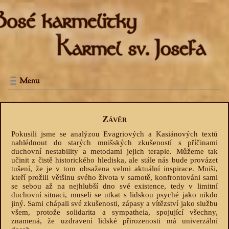
Menu
Závěr
Pokusili jsme se analýzou Evagriových a Kasiánových textů
nahlédnout do starých mnišských zkušeností s příčinami
duchovní nestability a metodami jejich terapie. Můžeme tak
učinit z čistě historického hlediska, ale stále nás bude provázet
tušení, že je v tom obsažena velmi aktuální inspirace. Mniši,
kteří prožili většinu svého života v samotě, konfrontováni sami
se sebou až na nejhlubší dno své existence, tedy v limitní
duchovní situaci, museli se utkat s lidskou psyché jako nikdo
jiný. Sami chápali své zkušenosti, zápasy a vítězství jako službu
všem, protože solidarita a sympatheia, spojující všechny,
znamená, že uzdravení lidské přirozenosti má univerzální