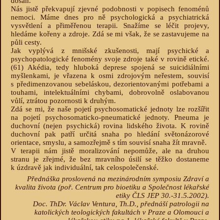
dosah.
Nás jistě překvapují zjevné podobnosti v popisech fenoménů
nemoci. Máme dnes pro ně psychologická a psychiatrická
vysvětlení a přiměřenou terapii. Snažíme se léčit projevy,
hledáme kořeny a zdroje. Zdá se mi však, že se zastavujeme na
půli cesty.
Jak vyplývá z mnišské zkušenosti, mají psychické a
psychopatologické fenomény svoje zdroje také v rovině etické.
(61)
Akédia, tedy hluboká deprese spojená se suicidiálními
myšlenkami, je vřazena k osmi zdrojovým neřestem, souvisí
s předimenzovanou sebeláskou, dezorientovanými potřebami a
touhami, intelektuálními chybami, dobrovolně oslabovanou
vůlí, ztrátou pozornosti k druhým.
Zdá se mi, že naše pojetí psychosomatické jednoty lze rozšířit
na pojetí psychosomaticko-pneumatické jednoty. Pneuma je
duchovní (nejen psychická) rovina lidského života. K rovině
duchovní pak patří určitá snaha po hledání světonázorové
orientace, smyslu, a samozřejmě s tím souvisí snaha žít mravně.
V terapii nám jistě moralizování nepomůže, ale na druhou
stranu je zřejmé, že bez mravního úsilí se těžko dostaneme
k úzdravě jak individuální, tak celospolečenské.
Přednáška proslovená na mezinárodním symposiu Zdraví a
kvalita života (poř. Centrum pro bioetiku a Společnost lékařské
etiky ČLS JEP 30.-31.5.2002).
Doc. ThDr. Václav Ventura, Th.D., přednáší patrologii na
katolických teologických fakultách v Praze a Olomouci a