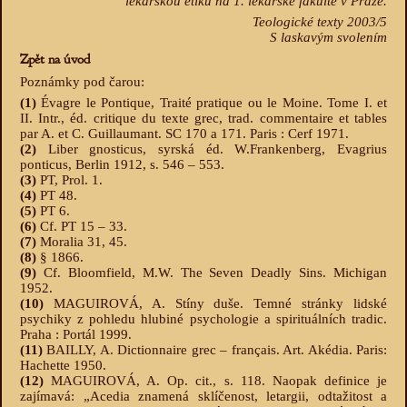
lékařskou etiku na 1. lékařské fakultě v Praze.
Teologické texty 2003/5
S laskavým svolením
Zpět na úvod
Poznámky pod čarou:
(1)
Évagre le Pontique, Traité pratique ou le Moine. Tome I. et
II. Intr., éd. critique du texte grec, trad. commentaire et tables
par A. et C. Guillaumant. SC 170 a 171. Paris : Cerf 1971.
(2)
Liber gnosticus, syrská éd. W.Frankenberg, Evagrius
ponticus, Berlin 1912, s. 546 – 553.
(3)
PT, Prol. 1.
(4)
PT 48.
(5)
PT 6.
(6)
Cf. PT 15 – 33.
(7)
Moralia 31, 45.
(8)
§ 1866.
(9)
Cf. Bloomfield, M.W. The Seven Deadly Sins. Michigan
1952.
(10)
MAGUIROVÁ, A. Stíny duše. Temné stránky lidské
psychiky z pohledu hlubiné psychologie a spirituálních tradic.
Praha : Portál 1999.
(11)
BAILLY, A. Dictionnaire grec – français. Art. Akédia. Paris:
Hachette 1950.
(12)
MAGUIROVÁ, A. Op. cit., s. 118. Naopak definice je
zajímavá: „Acedia znamená sklíčenost, letargii, odtažitost a